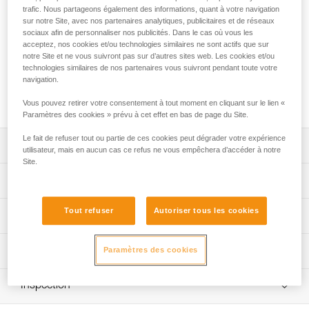
La batterie rechargeable R1, 3200 mAh (3,7 V / 11,84 Wh),
trafic. Nous partageons également des informations, quant à votre navigation
garantit de hautes performances pour la lampe XENA®,
sur notre Site, avec nos partenaires analytiques, publicitaires et de réseaux
même à basses températures. Elle se recharge via une prise
sociaux afin de personnaliser nos publicités. Dans le cas où vous les
USB de type C et dispose d'une jauge à cinq niveaux
acceptez, nos cookies et/ou technologies similaires ne sont actifs que sur
notre Site et ne vous suivront pas sur d’autres sites web. Les cookies et/ou
indiquant avec précision le niveau de la batterie. Elle est
technologies similaires de nos partenaires vous suivront pendant toute votre
équipée d'un éclairage rouge pour être visible à l'arrière et
navigation.
elle peut être utilisée en dépannage comme batterie de
secours pour recharger d'autres appareils électroniques.
Vous pouvez retirer votre consentement à tout moment en cliquant sur le lien «
Paramètres des cookies » prévu à cet effet en bas de page du Site.
Le fait de refuser tout ou partie de ces cookies peut dégrader votre expérience
Descriptif
utilisateur, mais en aucun cas ce refus ne vous empêchera d’accéder à notre
Site.
Recharge simple via la prise USB-C.
Spécifications techniques
Jauge à cinq niveaux indiquant avec précision le niveau
de la batterie.
Poids: 80 g
Tout refuser
Autoriser tous les cookies
Performances d'éclairage
Éclairage rouge, fixe ou clignotant, pour être visible à
Certification(s): CE, UKCA
l'arrière de nuit. Un bouton indépendant permet de
Type: Batterie rechargeable Lithium-Ion 3200 mAh (3,7 V /
Performances d'éclairage
Informations techniques
Paramètres des cookies
l'activer ou de le désactiver rapidement.
11,84 Wh)
Peut être utilisée en batterie de secours pour recharger
Notice
Temps de charge : 3h30
Quantité
Inspection
Couleur
Niveaux
d’autres appareils électroniques.
Télécharger le pdf technical-notice-R1-1
de
Distance
Autonomie
d'éclairage
d'éclairage
Nombre de cycles de charge/décharge: 300
lumière
Performante à basses températures.
FAQ