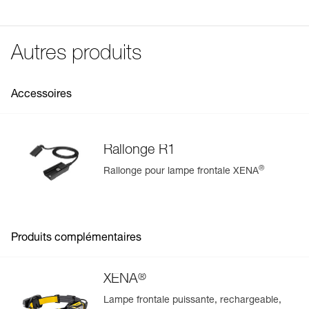
Étanchéité: IP67 (étanche jusqu'à -1 mètre pendant 30
FAQ
fixe
1 lm
1 m
75 h
minutes)
visible à
rouge
200 m
Voir tous les contenus techniques
Résistance aux chutes : 1 mètre (ANSI/PLATO FL 1)
clignotant
Autres produits
pendant
250 h
Spécifications référence(s)
Référence : E037AA00
Accessoires
Garantie : 2 ans ou 300 cycles de charge
Conditionnement : 1
Rallonge R1
®
Rallonge pour lampe frontale XENA
Gérer et inspecter facilement votre EPI
Ajoutez un produit Petzl en scannant simplement son
datamatrix : toutes les informations relatives au produit
s'afficheront automatiquement.
Produits complémentaires
Importez et exportez facilement vos données EPI
existantes.
®
XENA
Voir l'historique d'un produit à partir de sa date de
fabrication.
Lampe frontale puissante, rechargeable,