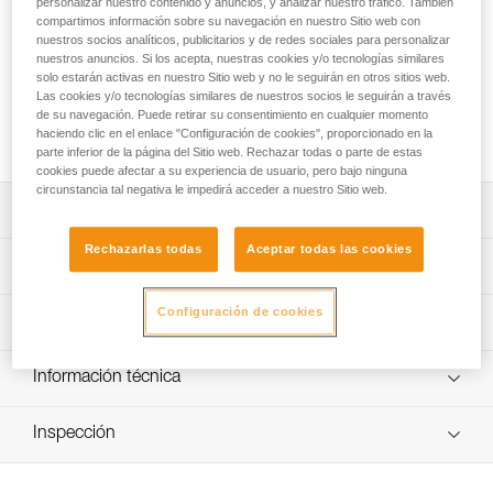
personalizar nuestro contenido y anuncios, y analizar nuestro tráfico. También
garantiza altos rendimientos de la linterna XENA®, incluso a
compartimos información sobre su navegación en nuestro Sitio web con
bajas temperaturas. Se recarga mediante un conector USB
nuestros socios analíticos, publicitarios y de redes sociales para personalizar
de tipo C y dispone de un indicador con cinco niveles que
nuestros anuncios. Si los acepta, nuestras cookies y/o tecnologías similares
indica con precisión el nivel de la batería. Está equipada con
solo estarán activas en nuestro Sitio web y no le seguirán en otros sitios web.
una iluminación roja en la parte posterior para ser visible de
Las cookies y/o tecnologías similares de nuestros socios le seguirán a través
noche y se puede utilizar en caso de emergencia como
de su navegación. Puede retirar su consentimiento en cualquier momento
haciendo clic en el enlace "Configuración de cookies", proporcionado en la
batería auxiliar para recargar otros aparatos electrónicos.
parte inferior de la página del Sitio web. Rechazar todas o parte de estas
cookies puede afectar a su experiencia de usuario, pero bajo ninguna
circunstancia tal negativa le impedirá acceder a nuestro Sitio web.
Descripción
Rechazarlas todas
Aceptar todas las cookies
Recarga fácil mediante el conector USB-C.
Características técnicas
Indicador con cinco niveles que indica con precisión el
nivel de la batería.
Configuración de cookies
Peso: 80 g
Rendimientos de la iluminación
Iluminación roja, fija o intermitente, en la parte posterior
Certificaciones: CE, UKCA
para ser visible de noche. Un botón independiente permite
Tipo: Batterie rechargeable Lithium-Ion 3200 mAh (3,7 V /
Rendimientos de la iluminación
Información técnica
activarla o desactivarla rápidamente.
11,84 Wh)
Puede ser utilizada como batería auxiliar para recargar
Ficha técnica
Tiempo de carga: 3h30
Color de la
Niveles de
Flujo
Inspección
Alcance
Autonomía
otros aparatos electrónicos.
Descargar el pdf technical-notice-R1-1
iluminación
iluminación
luminoso
Número de ciclos carga/descarga: 300
Buen rendimiento a bajas temperaturas.
FAQ
fijo
1 lm
1 m
75 h
Estanqueidad: IP67 (estanca hasta -1 metro de
FAQ