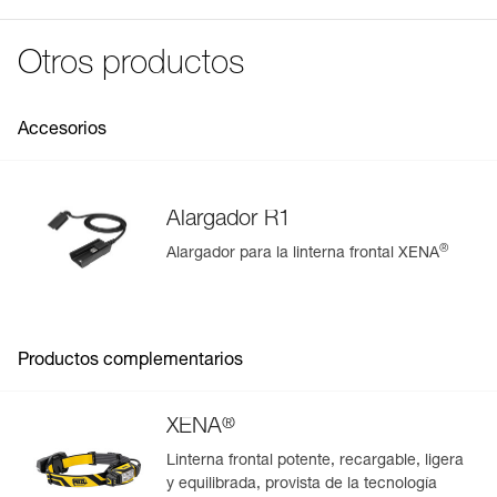
visible a
profundidad durante 30 minutos)
rojo
200 m
intermitente
durante
Ver todo el contenido técnico
Resistencia a las caídas: 1 metro (ANSI/PLATO FL 1)
Otros productos
250 h
Características por referencia
Referencia : E037AA00
Accesorios
Garantía : 2 años o 300 ciclos de carga
Pack : 1
Alargador R1
®
Alargador para la linterna frontal XENA
Gestión y control simplificados de tus EPI
Para añadir un producto de Petzl, basta con escanear su
datamatrix. Toda la información relativa al producto se
cargará automáticamente.
Productos complementarios
Importe y exporte de forma sencilla los datos de sus EPI.
Consulte el historial de un producto desde su fecha de
®
XENA
fabricación.
Linterna frontal potente, recargable, ligera
y equilibrada, provista de la tecnología
Más información