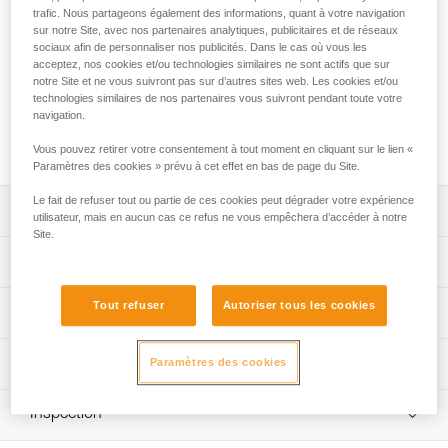
La batterie rechargeable R1, 3200 mAh (3,7 V / 11,84 Wh),
trafic. Nous partageons également des informations, quant à votre navigation
garantit de hautes performances pour la lampe XENA®,
sur notre Site, avec nos partenaires analytiques, publicitaires et de réseaux
même à basses températures. Elle se recharge via une prise
sociaux afin de personnaliser nos publicités. Dans le cas où vous les
USB de type C et dispose d'une jauge à cinq niveaux
acceptez, nos cookies et/ou technologies similaires ne sont actifs que sur
notre Site et ne vous suivront pas sur d’autres sites web. Les cookies et/ou
indiquant avec précision le niveau de la batterie. Elle est
technologies similaires de nos partenaires vous suivront pendant toute votre
équipée d'un éclairage rouge pour être visible à l'arrière et
navigation.
elle peut être utilisée en dépannage comme batterie de
secours pour recharger d'autres appareils électroniques.
Vous pouvez retirer votre consentement à tout moment en cliquant sur le lien «
Paramètres des cookies » prévu à cet effet en bas de page du Site.
Le fait de refuser tout ou partie de ces cookies peut dégrader votre expérience
Descriptif
utilisateur, mais en aucun cas ce refus ne vous empêchera d’accéder à notre
Site.
Recharge simple via la prise USB-C.
Spécifications techniques
Jauge à cinq niveaux indiquant avec précision le niveau
de la batterie.
Poids: 80 g
Tout refuser
Autoriser tous les cookies
Performances d'éclairage
Éclairage rouge, fixe ou clignotant, pour être visible à
Certification(s): CE, UKCA
l'arrière de nuit. Un bouton indépendant permet de
Type: Batterie rechargeable Lithium-Ion 3200 mAh (3,7 V /
Performances d'éclairage
Informations techniques
Paramètres des cookies
l'activer ou de le désactiver rapidement.
11,84 Wh)
Peut être utilisée en batterie de secours pour recharger
Notice
Temps de charge : 3h30
Quantité
Inspection
Couleur
Niveaux
d’autres appareils électroniques.
Télécharger le pdf technical-notice-R1-1
de
Distance
Autonomie
d'éclairage
d'éclairage
Nombre de cycles de charge/décharge: 300
lumière
Performante à basses températures.
FAQ