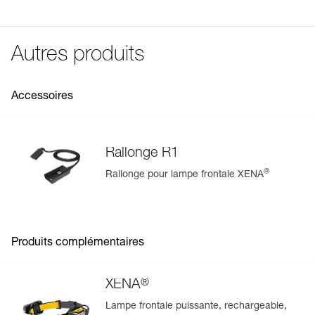
Étanchéité: IP67 (étanche jusqu'à -1 mètre pendant 30
FAQ
fixe
1 lm
1 m
75 h
minutes)
visible à
rouge
200 m
Voir tous les contenus techniques
Résistance aux chutes : 1 mètre (ANSI/PLATO FL 1)
clignotant
Autres produits
pendant
250 h
Spécifications référence(s)
Référence : E037AA00
Accessoires
Garantie : 2 ans ou 300 cycles de charge
Conditionnement : 1
Rallonge R1
®
Rallonge pour lampe frontale XENA
Gérer et inspecter facilement votre EPI
Ajoutez un produit Petzl en scannant simplement son
datamatrix : toutes les informations relatives au produit
s'afficheront automatiquement.
Produits complémentaires
Importez et exportez facilement vos données EPI
existantes.
®
XENA
Voir l'historique d'un produit à partir de sa date de
fabrication.
Lampe frontale puissante, rechargeable,