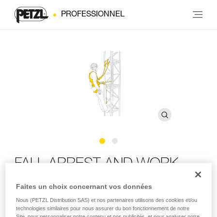
PROFESSIONNEL
FALL ARREST AND WORK
POSITIONING KIT
Faites un choix concernant vos données
Nous (PETZL Distribution SAS) et nos partenaires utilisons des cookies et/ou
Kit pour la protection contre les chutes et le maintien au
technologies similaires pour nous assurer du bon fonctionnement de notre
travail avec harnais VOLT, longe ABSORBICA-Y 150 MGO
Site, pour personnaliser notre contenu et nos publicités, et pour analyser notre