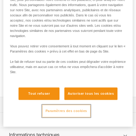
trafic. Nous partageons également des informations, quant à votre navigation
et GRILLON HOOK
sur notre Site, avec nos partenaires analytiques, publicitaires et de réseaux
sociaux afin de personnaliser nos publicités. Dans le cas où vous les
FALL ARREST AND WORK POSITIONING KIT est un kit prêt
acceptez, nos cookies et/ou technologies similaires ne sont actifs que sur
à l'emploi conçu pour la protection contre les chutes et le
notre Site et ne vous suivront pas sur d’autres sites web. Les cookies et/ou
positionnement au poste de travail. Il est adapté aux travaux
technologies similaires de nos partenaires vous suivront pendant toute votre
navigation.
en hauteur nécessitant une connexion aux structures
métalliques ou aux câbles et barreaux de gros diamètre. Le
Vous pouvez retirer votre consentement à tout moment en cliquant sur le lien «
kit contient un harnais d'antichute et de maintien au travail
Paramètres des cookies » prévu à cet effet en bas de page du Site.
VOLT, une longe double avec absorbeur d'énergie
ABSORBICA-Y de 150 cm avec connecteurs à grande
Le fait de refuser tout ou partie de ces cookies peut dégrader votre expérience
ouverture MGO, une longe réglable de maintien au travail
utilisateur, mais en aucun cas ce refus ne vous empêchera d’accéder à notre
Site.
GRILLON HOOK de 2 mètres, un mousqueton OK TRIACT-
LOCK, une barrette de maintien CAPTIV et un sac BUCKET.
Il est disponible en deux tailles.
Tout refuser
Autoriser tous les cookies
Descriptif
Paramètres des cookies
Simple à utiliser et efficace :
Spécifications techniques
- harnais VOLT rapide à mettre en place : ceinture
équipée d'une boucle FAST LT PLUS pour une ouverture
Spécifications référence(s)
Informations techniques
et une fermeture simples et rapides, sans perte de