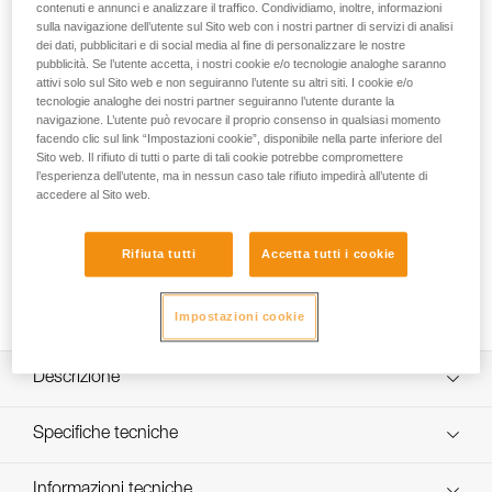
contenuti e annunci e analizzare il traffico. Condividiamo, inoltre, informazioni
150 MGO e GRILLON HOOK
sulla navigazione dell’utente sul Sito web con i nostri partner di servizi di analisi
dei dati, pubblicitari e di social media al fine di personalizzare le nostre
FALL ARREST AND WORK POSITIONING KIT è un kit pronto
pubblicità. Se l’utente accetta, i nostri cookie e/o tecnologie analoghe saranno
attivi solo sul Sito web e non seguiranno l’utente su altri siti. I cookie e/o
per l’uso progettato per la protezione contro le cadute e il
tecnologie analoghe dei nostri partner seguiranno l’utente durante la
posizionamento sul posto di lavoro. È adatto per i lavori in
navigazione. L’utente può revocare il proprio consenso in qualsiasi momento
quota che richiedono un collegamento a strutture metalliche
facendo clic sul link “Impostazioni cookie”, disponibile nella parte inferiore del
o cavi e barre di grande diametro. Il kit contiene
Sito web. Il rifiuto di tutti o parte di tali cookie potrebbe compromettere
un’imbracatura anticaduta e di posizionamento sul lavoro
l’esperienza dell’utente, ma in nessun caso tale rifiuto impedirà all’utente di
accedere al Sito web.
VOLT, un cordino doppio con assorbitore di energia
ABSORBICA-Y da 150 cm con connettori a grande apertura
MGO, un cordino regolabile di posizionamento sul lavoro
Rifiuta tutti
Accetta tutti i cookie
GRILLON HOOK da 2 metri, un moschettoni OK TRIACT-
LOCK, un barrette di posizionamento CAPTIV e un sacco
BUCKET. È disponibile in due taglie.
Impostazioni cookie
Descrizione
Semplice da utilizzare ed efficace:
Specifiche tecniche
- imbracatura VOLT rapida da indossare: cintura dotata di
una fibbia FAST LT PLUS per un’apertura e una chiusura
Dettagli codice
Informazioni tecniche
semplice e rapida, senza perdere la regolazione. I cosciali