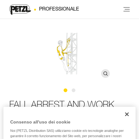
PROFESSIONALE
FALL ARREST AND WORK
POSITIONING KIT
Consenso all'uso dei cookie
Noi (PETZL Distribution SAS) utilizziamo cookie e/o tecnologie analoghe per
Kit per la protezione contro le cadute e il posizionamento
garantire il corretto funzionamento del Sito web, per personalizzare i nostri
sul lavoro con imbracatura VOLT, cordino ABSORBICA-Y