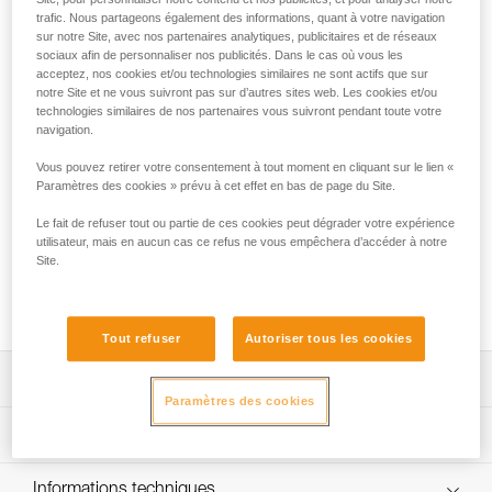
trafic. Nous partageons également des informations, quant à votre navigation
et GRILLON HOOK
sur notre Site, avec nos partenaires analytiques, publicitaires et de réseaux
sociaux afin de personnaliser nos publicités. Dans le cas où vous les
FALL ARREST AND WORK POSITIONING KIT est un kit prêt
acceptez, nos cookies et/ou technologies similaires ne sont actifs que sur
à l'emploi conçu pour la protection contre les chutes et le
notre Site et ne vous suivront pas sur d’autres sites web. Les cookies et/ou
positionnement au poste de travail. Il est adapté aux travaux
technologies similaires de nos partenaires vous suivront pendant toute votre
navigation.
en hauteur nécessitant une connexion aux structures
métalliques ou aux câbles et barreaux de gros diamètre. Le
Vous pouvez retirer votre consentement à tout moment en cliquant sur le lien «
kit contient un harnais d'antichute et de maintien au travail
Paramètres des cookies » prévu à cet effet en bas de page du Site.
VOLT, une longe double avec absorbeur d'énergie
ABSORBICA-Y de 150 cm avec connecteurs à grande
Le fait de refuser tout ou partie de ces cookies peut dégrader votre expérience
ouverture MGO, une longe réglable de maintien au travail
utilisateur, mais en aucun cas ce refus ne vous empêchera d’accéder à notre
Site.
GRILLON HOOK de 2 mètres, un mousqueton OK TRIACT-
LOCK, une barrette de maintien CAPTIV et un sac BUCKET.
Il est disponible en deux tailles.
Tout refuser
Autoriser tous les cookies
Descriptif
Paramètres des cookies
Simple à utiliser et efficace :
Spécifications techniques
- harnais VOLT rapide à mettre en place : ceinture
équipée d'une boucle FAST LT PLUS pour une ouverture
Spécifications référence(s)
Informations techniques
et une fermeture simples et rapides, sans perte de