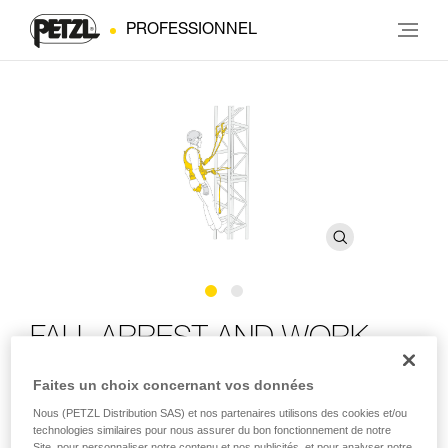
PROFESSIONNEL
FALL ARREST AND WORK
POSITIONING KIT
Faites un choix concernant vos données
Nous (PETZL Distribution SAS) et nos partenaires utilisons des cookies et/ou
Kit pour la protection contre les chutes et le maintien au
technologies similaires pour nous assurer du bon fonctionnement de notre
travail avec harnais VOLT, longe ABSORBICA-Y 150 MGO
Site, pour personnaliser notre contenu et nos publicités, et pour analyser notre