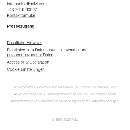
info.austria@petzl.com
+43 7616 60027
Kontaktformular
Pressezugang
Rechtliche Hinweise
Richtlinien zum Datenschutz, zur Verarbeitung
personenbezogener Daten
Accessibility Declaration
Cookie-Einstellungen
Die dargestellten Aktivitäten sind mit Risiken und Gefahren verbunden. Jeder
Anwender muss eine Ausbildung absolviert haben und über entsprechende
Kompetenzen in der Benutzung der Ausrüstung bei diesen Aktivitäten verfügen.
© 1995-2026 Petzl