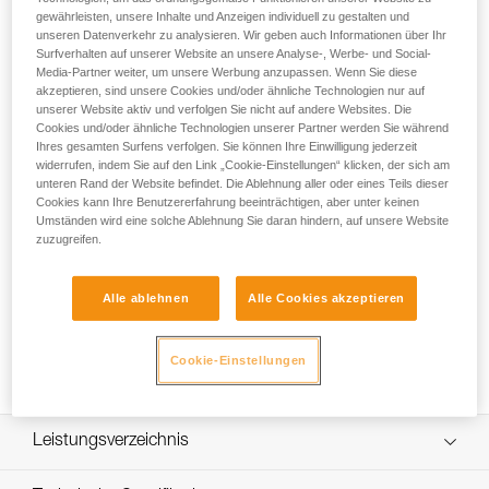
gewährleisten, unsere Inhalte und Anzeigen individuell zu gestalten und
Verbindungsmittel ABSORBICA-Y 150 MGO und GRILLON
unseren Datenverkehr zu analysieren. Wir geben auch Informationen über Ihr
HOOK
Surfverhalten auf unserer Website an unsere Analyse-, Werbe- und Social-
Media-Partner weiter, um unsere Werbung anzupassen. Wenn Sie diese
Das FALL ARREST AND WORK POSITIONING KIT ist ein zur
akzeptieren, sind unsere Cookies und/oder ähnliche Technologien nur auf
Absturzsicherung und zur Arbeitsplatzpositionierung
unserer Website aktiv und verfolgen Sie nicht auf andere Websites. Die
Cookies und/oder ähnliche Technologien unserer Partner werden Sie während
konzipiertes einsatzbereites Ausrüstungsset. Es ist für
Ihres gesamten Surfens verfolgen. Sie können Ihre Einwilligung jederzeit
Höhenarbeiten geeignet, die eine Verbindung mit
widerrufen, indem Sie auf den Link „Cookie-Einstellungen“ klicken, der sich am
Metallstrukturen oder mit Drahtseilen und Gestänge mit
unteren Rand der Website befindet. Die Ablehnung aller oder eines Teils dieser
großem Durchmesser erfordern. Das Set besteht aus einem
Cookies kann Ihre Benutzererfahrung beeinträchtigen, aber unter keinen
VOLT-Auffang- und Haltegurt zur Arbeitsplatzpositionierung,
Umständen wird eine solche Ablehnung Sie daran hindern, auf unsere Website
einem doppelten Verbindungsmittel mit Falldämpfer
zuzugreifen.
ABSORBICA-Y 150 cm mit MGO-Verbindungselementen mit
großer Schnapperöffnung, einem einstellbaren GRILLON
Alle ablehnen
Alle Cookies akzeptieren
HOOK-Verbindungsmittel von 2 Metern zur
Arbeitsplatzpositionierung, ein OK TRIACT-LOCK-Karabiner,
ein CAPTIV-Positionierungsbügeln und einem BUCKET-
Cookie-Einstellungen
Transportsack. Es ist in zwei Größen verfügbar.
Leistungsverzeichnis
Einfach und effizient: