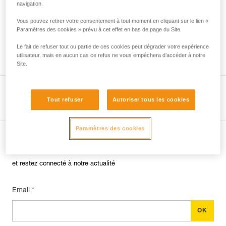
navigation.
Vous pouvez retirer votre consentement à tout moment en cliquant sur le lien «
Paramètres des cookies » prévu à cet effet en bas de page du Site.
Le fait de refuser tout ou partie de ces cookies peut dégrader votre expérience
Quel harnais pour quels usages ?
utilisateur, mais en aucun cas ce refus ne vous empêchera d’accéder à notre
Site.
Voir la page produit
Tout refuser
Autoriser tous les cookies
Paramètres des cookies
Abonnez-vous à la newsletter
et restez connecté à notre actualité
Email *