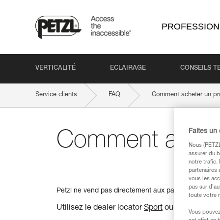
PROFESSION
VERTICALITÉ
ECLAIRAGE
CONSEILS T
Service clients
FAQ
Comment acheter un pro
Faites un
Comment acheter
Nous (PETZL 
assurer du b
notre trafic
partenaires 
vous les acc
pas sur d’au
Petzl ne vend pas directement aux particuliers (exc
toute votre 
Utilisez le dealer locator
Sport
ou
Pro
pour trou
Vous pouvez 