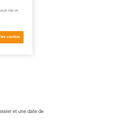
aucun cas ce
duit ?
 les cookies
ssier et une date de