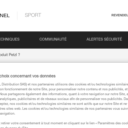
NEL
SPORT
REVENDE
ECHNIQUES
COMMUNAUTÉ
ALERTES SÉCURITÉ
duit Petzl ?
 choix concernant vos données
 un produit Petzl ?
Distribution SAS) et nos partenaires utilisons des cookies et/ou technologies similai
on fonctionnement de notre Site, pour personnaliser notre contenu et nos publicités, et
. Nous partageons également des informations, quant à votre navigation sur notre Site, 
analytiques, publicitaires et de réseaux sociaux afin de personnaliser nos publicités. Da
eptez, nos cookies et/ou technologies similaires ne sont actifs que sur notre Site et ne
tres sites web. Les cookies et/ou technologies similaires de nos partenaires vous suiv
epté aux USA). Seuls les professionnels et les détaillants peuvent pa
navigation.
ver le détaillant Petzl le plus proche de chez vous.
retirer votre consentement à tout moment en cliquant sur le lien « Paramètres des coo