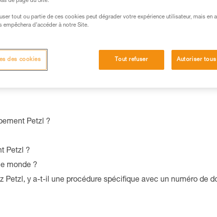
 bas de page du Site.
efuser tout ou partie de ces cookies peut dégrader votre expérience utilisateur, mais en 
s empêchera d’accéder à notre Site.
aux qualités et caractéristiques environnementales de votre pro
es des cookies
Tout refuser
Autoriser tous
pement Petzl ?
t Petzl ?
 le monde ?
 Petzl, y a-t-il une procédure spécifique avec un numéro de do