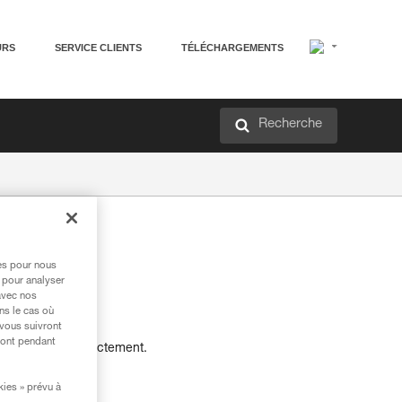
URS
SERVICE CLIENTS
TÉLÉCHARGEMENTS
Recherche
res pour nous
 pour analyser
avec nos
ns le cas où
 vous suivront
ront pendant
sser commande directement.
kies » prévu à