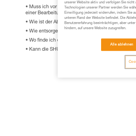
unserer Website aktiv und verfolgen Sie nicht
Muss ich vor Rücksendung eines fehlerhaften Prod
Technologien unserer Partner werden Sie währ
einer Bearbeitungsnummer und einem Rücksended
Einwilligung jederzeit widerrufen, indem Sie a
unteren Rand der Website befindet. Die Ablehn
Wie ist der Ablauf des Garantieverfahrens bei Pet
Benutzererfahrung beeinträchtigen, aber unte
hindern, auf unsere Website zuzugreifen.
Wie entsorge ich meine Ausrüstung?
Wo finde ich das Herstellungsdatum meiner PSA
Alle ablehnen
Kann die SHUNT zum Selbstsichern benutzt wer
Cook