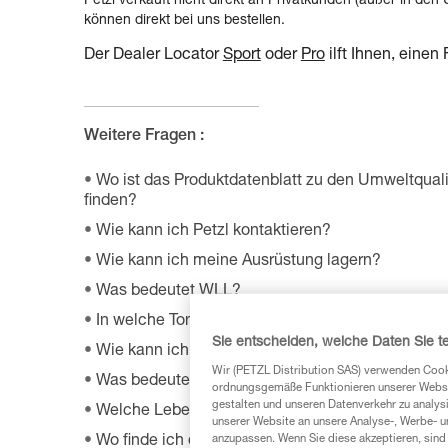
Petzl verkauft nicht direkt an Privatkunden (außer in d
können direkt bei uns bestellen.
Der Dealer Locator
Sport
oder
Pro
ilft Ihnen, einen
Weitere Fragen :
Wo ist das Produktdatenblatt zu den Umweltquali
finden?
Wie kann ich Petzl kontaktieren?
Wie kann ich meine Ausrüstung lagern?
Was bedeutet WLL?
In welche Tonne muss ich die Verpackung meine
Sie entscheiden, welche Daten Sie te
Wie kann ich meine Petzl Ausrüstung warten?
Wir (PETZL Distribution SAS) verwenden Cook
Was bedeutet PSA?
ordnungsgemäße Funktionieren unserer Website
gestalten und unseren Datenverkehr zu analysi
Welche Lebensdauer hat meine Petzl Ausrüstun
unserer Website an unsere Analyse-, Werbe- 
anzupassen. Wenn Sie diese akzeptieren, sind
Wo finde ich das weltweite Händlernetz von Petz