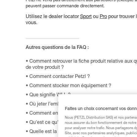
Petzl ne vend pas directement aux particuliers (excepté au
peuvent passer commande directement.
Utilisez le dealer locator
Sport
ou
Pro
pour trouver l
vous.
Autres questions de la FAQ :
Comment retrouver la fiche produit relative aux 
de votre produit ?
Comment contacter Petzl ?
Comment stocker mon équipement ?
Que signifie WLL ?
Où jeter l’emballage de mon produit ?
Faites un choix concernant vos don
Comment entretenir correctement mon équipeme
Nous (PETZL Distribution SAS) et nos partenai
Qu'est ce qu'un EPI ?
nous assurer du bon fonctionnement de notre S
pour analyser notre trafic. Nous partageons é
Quelle est la durée de vie de mon équipement Pe
Site, avec nos partenaires analytiques, public