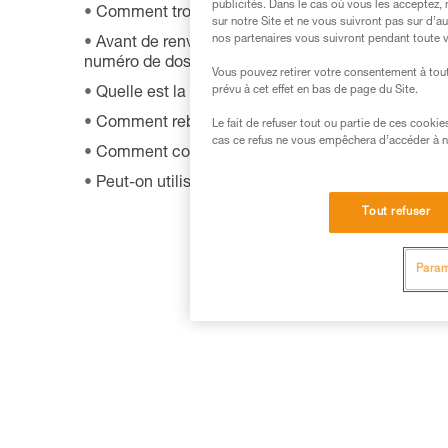
publicités. Dans le cas où vous les acceptez, 
Comment trouver les revendeurs Petzl dans le m
sur notre Site et ne vous suivront pas sur d’a
nos partenaires vous suivront pendant toute v
Avant de renvoyer un produit défectueux chez Pet
numéro de dossier et une date de retour ?
Vous pouvez retirer votre consentement à tout
prévu à cet effet en bas de page du Site.
Quelle est la procédure de garantie Petzl ?
Comment rebuter mon matériel ?
Le fait de refuser tout ou partie de ces cooki
cas ce refus ne vous empêchera d’accéder à no
Comment connaître la date de fabrication de mo
Peut-on utiliser le SHUNT en auto-assurage ?
Tout refuser
Param