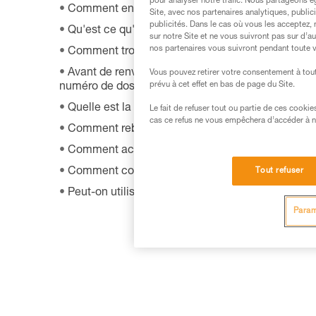
pour analyser notre trafic. Nous partageons é
Comment entretenir correctement mon équipeme
Site, avec nos partenaires analytiques, public
publicités. Dans le cas où vous les acceptez, 
Qu'est ce qu'un EPI ?
sur notre Site et ne vous suivront pas sur d’a
nos partenaires vous suivront pendant toute v
Comment trouver les revendeurs Petzl dans le m
Avant de renvoyer un produit défectueux chez Pet
Vous pouvez retirer votre consentement à tout
prévu à cet effet en bas de page du Site.
numéro de dossier et une date de retour ?
Quelle est la procédure de garantie Petzl ?
Le fait de refuser tout ou partie de ces cooki
cas ce refus ne vous empêchera d’accéder à no
Comment rebuter mon matériel ?
Comment acheter un produit Petzl ?
Comment connaître la date de fabrication de mo
Tout refuser
Peut-on utiliser le SHUNT en auto-assurage ?
Param