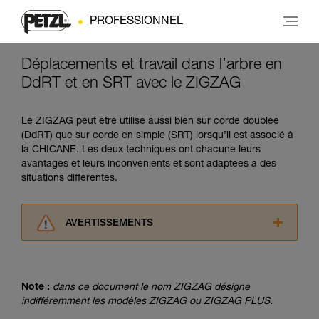
PROFESSIONNEL
Déplacements et travail dans l’arbre en
DdRT et en SRT avec le ZIGZAG
Le ZIGZAG peut être utilisé aussi bien sur corde doublée
(DdRT) que sur corde en simple (SRT) lorsqu’il est associé à
la CHICANE. Les deux techniques ont chacune leurs
avantages et leurs inconvénients et sont adaptées à des
situations différentes.
AVERTISSEMENTS
Lisez attentivement les notices techniques des
produits utilisés dans ce conseil avant de le
consulter. Vous devez avoir compris les
Note :
dans ce document le nom ZIGZAG désigne
informations de la notice technique pour
indifféremment les modèles ZIGZAG ou ZIGZAG PLUS.
pouvoir comprendre ce complément