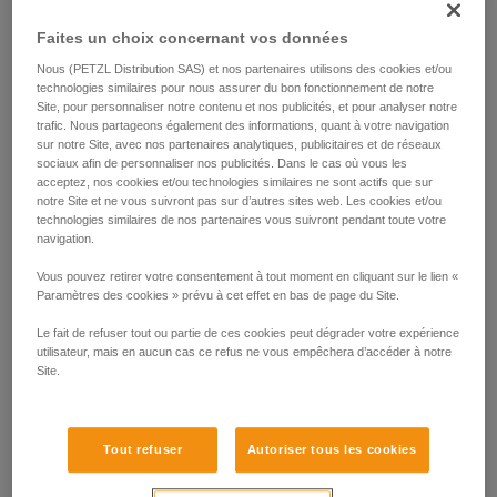
Faites un choix concernant vos données
Nous (PETZL Distribution SAS) et nos partenaires utilisons des cookies et/ou
technologies similaires pour nous assurer du bon fonctionnement de notre
Site, pour personnaliser notre contenu et nos publicités, et pour analyser notre
trafic. Nous partageons également des informations, quant à votre navigation
sur notre Site, avec nos partenaires analytiques, publicitaires et de réseaux
sociaux afin de personnaliser nos publicités. Dans le cas où vous les
acceptez, nos cookies et/ou technologies similaires ne sont actifs que sur
notre Site et ne vous suivront pas sur d’autres sites web. Les cookies et/ou
technologies similaires de nos partenaires vous suivront pendant toute votre
navigation.
Vous pouvez retirer votre consentement à tout moment en cliquant sur le lien «
Paramètres des cookies » prévu à cet effet en bas de page du Site.
Le fait de refuser tout ou partie de ces cookies peut dégrader votre expérience
utilisateur, mais en aucun cas ce refus ne vous empêchera d’accéder à notre
Site.
Possibilité de travailler dès le début de
Tout refuser
Autoriser tous les cookies
l’accès à l’arbre.
Possibilité de travail sans monter au