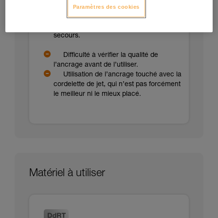
sommet de l’arbre.
Paramètres des cookies
Possibilité d’installer la corde sur un
ancrage débrayable pour favoriser le
secours.
Difficulté à vérifier la qualité de
l’ancrage avant de l’utiliser.
Utilisation de l’ancrage touché avec la
cordelette de jet, qui n’est pas forcément
le meilleur ni le mieux placé.
Matériel à utiliser