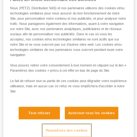
Le Prusik mécanique ZIGZAG PLUS permet de se déplacer
efficacement dans l'arbre, tout en conservant la gestuelle
Nous (PETZL Distribution SAS) et nos partenaires utilisons des cookies et/ou
technologies similaires pour nous assurer du bon fonctionnement de notre
propre au système de poulie Prusik classique. La chaîne de
Site, pour personnaliser notre contenu et nos publicités, et pour analyser notre
blocage apporte précision et fluidité dans le déplacement. La
trafic. Nous partageons également des informations, quant à votre navigation
poulie, montée sur roulement à billes étanche, permet de
sur notre Site, avec nos partenaires analytiques, publicitaires et de réseaux
ravaler le mou facilement. L'utilisation sur corde en double et
sociaux afin de personnaliser nos publicités. Dans le cas où vous les
sur corde en simple lui procure une excellente polyvalence.
acceptez, nos cookies et/ou technologies similaires ne sont actifs que sur
Le trou de connexion inférieur avec émerillon à haut
notre Site et ne vous suivront pas sur d’autres sites web. Les cookies et/ou
technologies similaires de nos partenaires vous suivront pendant toute votre
rendement assure le maintien permanent du Prusik
navigation.
mécanique dans la bonne position et le guidage optimal de
la corde dans l'appareil.
Vous pouvez retirer votre consentement à tout moment en cliquant sur le lien «
Paramètres des cookies » prévu à cet effet en bas de page du Site.
Le fait de refuser tout ou partie de ces cookies peut dégrader votre expérience
ZIGZAG PLUS
utilisateur, mais en aucun cas ce refus ne vous empêchera d’accéder à notre
Site.
Tout refuser
Autoriser tous les cookies
Paramètres des cookies