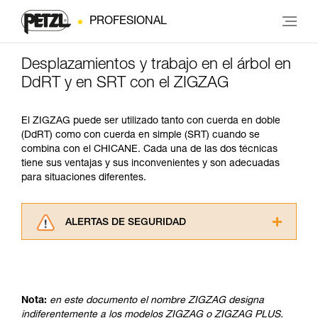
PROFESIONAL
Desplazamientos y trabajo en el árbol en
DdRT y en SRT con el ZIGZAG
El ZIGZAG puede ser utilizado tanto con cuerda en doble
(DdRT) como con cuerda en simple (SRT) cuando se
combina con el CHICANE. Cada una de las dos técnicas
tiene sus ventajas y sus inconvenientes y son adecuadas
para situaciones diferentes.
ALERTAS DE SEGURIDAD
Lea atentamente las fichas técnicas de los
productos utilizados en este consejo antes de
consultarlo. Usted debe comprender la
información de la ficha técnica para poder
Nota:
en este documento el nombre ZIGZAG designa
comprender este complemento informativo.
indiferentemente a los modelos ZIGZAG o ZIGZAG PLUS.