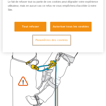
Le fait de refuser tout ou partie de ces cookies peut dégrader votre expérience
utilisateur, mais en aucun cas ce refus ne vous empêchera d’accéder à notre
Site.
Tout refuser
Autoriser tous les cookies
Paramètres des cookies