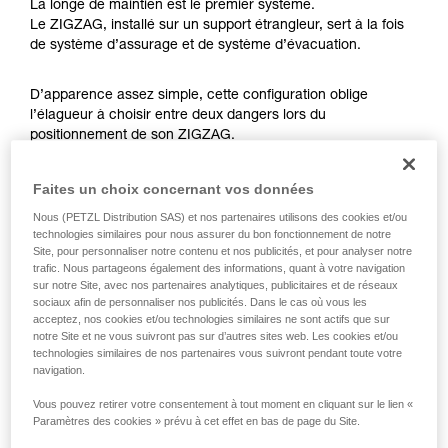
avec un professionnel votre capacité à refaire
La longe de maintien est le premier système.
la manipulation, seul, en toute sécurité, avant
Le ZIGZAG, installé sur un support étrangleur, sert à la fois
de la reproduire en autonomie.
de système d’assurage et de système d’évacuation.
Nous donnons des exemples de techniques
liées à votre activité. Il peut en exister d’autres
D’apparence assez simple, cette configuration oblige
que nous ne décrivons pas ici.
l’élagueur à choisir entre deux dangers lors du
positionnement de son ZIGZAG.
Faites un choix concernant vos données
- Installation du ZIGZAG bas (au niveau des genoux) : en cas
Nous (PETZL Distribution SAS) et nos partenaires utilisons des cookies et/ou
de rupture de la longe de maintien, risque d’une chute
technologies similaires pour nous assurer du bon fonctionnement de notre
conséquente (force de choc supérieure à 6 kN).
Site, pour personnaliser notre contenu et nos publicités, et pour analyser notre
trafic. Nous partageons également des informations, quant à votre navigation
sur notre Site, avec nos partenaires analytiques, publicitaires et de réseaux
sociaux afin de personnaliser nos publicités. Dans le cas où vous les
acceptez, nos cookies et/ou technologies similaires ne sont actifs que sur
notre Site et ne vous suivront pas sur d’autres sites web. Les cookies et/ou
technologies similaires de nos partenaires vous suivront pendant toute votre
navigation.
Vous pouvez retirer votre consentement à tout moment en cliquant sur le lien «
Paramètres des cookies » prévu à cet effet en bas de page du Site.