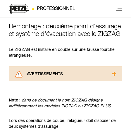
PROFESSIONNEL
Démontage : deuxième point d'assurage
et système d'évacuation avec le ZIGZAG
Le ZIGZAG est installé en double sur une fausse fourche
étrangleuse.
AVERTISSEMENTS
Lisez attentivement les notices techniques des
produits utilisés dans ce conseil avant de le
consulter. Vous devez avoir compris les
Note :
dans ce document le nom ZIGZAG désigne
informations de la notice technique pour
indifféremment les modèles ZIGZAG ou ZIGZAG PLUS.
pouvoir comprendre ce complément
d’informations.
Maîtriser ces techniques nécessite une
Lors des opérations de coupe, l’élagueur doit disposer de
formation et un entraînement spécifique. Validez
deux systèmes d’assurage.