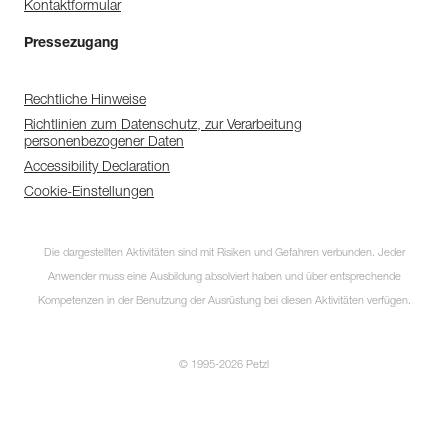
Kontaktformular
Pressezugang
Rechtliche Hinweise
Richtlinien zum Datenschutz, zur Verarbeitung
personenbezogener Daten
Accessibility Declaration
Cookie-Einstellungen
Die dargestellten Aktivitäten sind mit Risiken und Gefahren verbunden. Jeder
Anwender muss eine Ausbildung absolviert haben und über entsprechende
Kompetenzen in der Benutzung der Ausrüstung bei diesen Aktivitäten verfügen.
© 1995-2026 Petzl