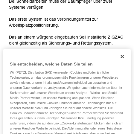
entsprechende Ausbildung und ein spezielles
Bei Schneidarbeiten muss der Baumpfleger über zwei
Training voraus. Prüfen Sie zusammen mit
Systeme verfügen.
einem Profi, ob Sie in der Lage sind, den
Vorgang alleine sicher zu wiederholen, bevor
Das erste System ist das Verbindungsmittel zur
Sie ihn eigenständig durchführen.
Arbeitsplatzpositionierung.
Wir geben Beispiele für die mit Ihrer Aktivität
verbundenen Techniken. Möglicherweise gibt es
Das an einem würgend eingebauten Seil installierte ZIGZAG
noch andere Techniken, die hier nicht
dient gleichzeitig als Sicherungs- und Rettungssystem.
beschrieben werden.
Dieses einfach anmutende System zwingt den Baumpfleger,
Sie entscheiden, welche Daten Sie teilen
bei der Positionierung seines ZIGZAG zwischen zwei
Gefahren zu wählen.
Wir (PETZL Distribution SAS) verwenden Cookies und/oder ähnliche
Technologien, um das ordnungsgemäße Funktionieren unserer Website zu
gewährleisten, unsere Inhalte und Anzeigen individuell zu gestalten und
unseren Datenverkehr zu analysieren. Wir geben auch Informationen über Ihr
- Tief installiertes ZIGZAG (auf Kniehöhe): Bei einem Bruch
Surfverhalten auf unserer Website an unsere Analyse-, Werbe- und Social-
des Verbindungsmittels zur Arbeitsplatzpositionierung
Media-Partner weiter, um unsere Werbung anzupassen. Wenn Sie diese
besteht das Risiko eines schwerwiegenden Sturzes
akzeptieren, sind unsere Cookies und/oder ähnliche Technologien nur auf
(Fangstoß über 6 kN).
unserer Website aktiv und verfolgen Sie nicht auf andere Websites. Die
Cookies und/oder ähnliche Technologien unserer Partner werden Sie während
Ihres gesamten Surfens verfolgen. Sie können Ihre Einwilligung jederzeit
widerrufen, indem Sie auf den Link „Cookie-Einstellungen“ klicken, der sich am
unteren Rand der Website befindet. Die Ablehnung aller oder eines Teils dieser
Cookies kann Ihre Benutzererfahrung beeinträchtigen, aber unter keinen