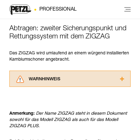
PROFESSIONAL
Abtragen: zweiter Sicherungspunkt und
Rettungssystem mit dem ZIGZAG
Das ZIGZAG wird umlaufend an einem würgend installierten
Kambiumschoner angebracht.
WARNHINWEIS
Lesen Sie die Gebrauchsanweisungen der
Produkte, um die es in diesem Tech Tipp geht,
aufmerksam durch, bevor Sie diesen zu Rate
ziehen. Um diese Zusatzinformationen
Anmerkung:
Der Name ZIGZAG steht in diesem Dokument
verstehen zu können, müssen Sie zuerst die in
sowohl für das Modell ZIGZAG als auch für das Modell
der Gebrauchsanweisung enthaltenen
ZIGZAG PLUS.
Informationen richtig verstanden haben.
Die Beherrschung dieser Techniken setzt eine