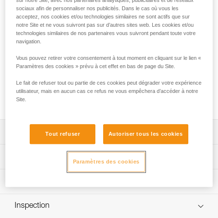
sur notre Site, avec nos partenaires analytiques, publicitaires et de réseaux
destiné à une utilisation en environnements difficiles. La
sociaux afin de personnaliser nos publicités. Dans le cas où vous les
forme ovale et symétrique permet de positionner de façon
acceptez, nos cookies et/ou technologies similaires ne sont actifs que sur
optimale le mousqueton lors de la réalisation d'ancrages ou
notre Site et ne vous suivront pas sur d’autres sites web. Les cookies et/ou
de la connexion à des structures métalliques. Il est
technologies similaires de nos partenaires vous suivront pendant toute votre
disponible en deux systèmes de verrouillage : système
navigation.
automatique TRIACT-LOCK et système manuel SCREW-
Vous pouvez retirer votre consentement à tout moment en cliquant sur le lien «
LOCK. OXAN TRIACT-LOCK est disponible en versions
Paramètres des cookies » prévu à cet effet en bas de page du Site.
européenne et internationale. OXAN peut être associé à la
barrette CAPTIV pour favoriser la sollicitation du mousqueton
Le fait de refuser tout ou partie de ces cookies peut dégrader votre expérience
selon le grand axe, limiter le risque de retournement et le
utilisateur, mais en aucun cas ce refus ne vous empêchera d’accéder à notre
solidariser à l'appareil.
Site.
Descriptif
Tout refuser
Autoriser tous les cookies
Mousqueton à haute résistance, en acier, pour utilisation
Spécifications techniques
Paramètres des cookies
en environnements difficiles et particulièrement adapté
pour réaliser des ancrages ou pour se connecter à des
Matière(s): acier
Informations techniques
structures métalliques.
Spécifications référence(s)
Forme ovale et symétrique permettant de positionner le
Notice
mousqueton de façon optimale.
Inspection
Télécharger le pdf technical-notice-OXAN-VULCAN-
Référence : M72A SL
international-1