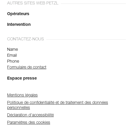
AUTRES SITES WEB PETZL
Couleur(s) : noir
Résistance grand axe : 38 kN
Opérateurs
Résistance petit axe : 16 kN
Résistance doigt ouvert : 15 kN
Intervention
Ouverture : 19 mm
Poids : 230 g
CONTACTEZ-NOUS
Garantie : 3 ans
Conditionnement : 1
Name
Référence : M72A TLA
Email
Système de verrouillage : TRIACT-LOCK
Phone
Certification(s) : CE EN 362, ANSI Z359.12, NFPA 2500
Formulaire de contact
Technical Use, CSA Z259.12, EAC, conforme à la
réglementation japonaise de protection contre les chutes
Espace presse
Couleur(s) : doré
Résistance grand axe : 38 kN
Résistance petit axe : 16 kN
Mentions légales
Résistance doigt ouvert : 15 kN
Politique de confidentialité et de traitement des données
Ouverture : 19 mm
personnelles
Poids : 230 g
Déclaration d'accessibilité
Garantie : 3 ans
Paramètres des cookies
Conditionnement : 1