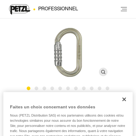
PROFESSIONNEL
OXAN
Faites un choix concernant vos données
Nous (PETZL Distribution SAS) et nos partenaires utilisons des cookies et/ou
Mousqueton ovale à haute résistance
technologies similaires pour nous assurer du bon fonctionnement de notre
Site, pour personnaliser notre contenu et nos publicités, et pour analyser notre
trafic. Nous partageons également des informations, quant à votre navigation
OXAN est un mousqueton à haute résistance, en acier,