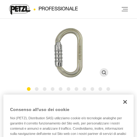
PROFESSIONALE
OXAN
Consenso all'uso dei cookie
Noi (PETZL Distribution SAS) utilizziamo cookie e/o tecnologie analoghe per
Moschettone ovale ad alta resistenza
garantire il corretto funzionamento del Sito web, per personalizzare i nostri
contenuti e annunci e analizzare il traffico. Condividiamo, inoltre, informazioni
OXAN è un moschettone ad alta resistenza, in acciaio,
sulla navigazione dell’utente sul Sito web con i nostri partner di servizi di analisi