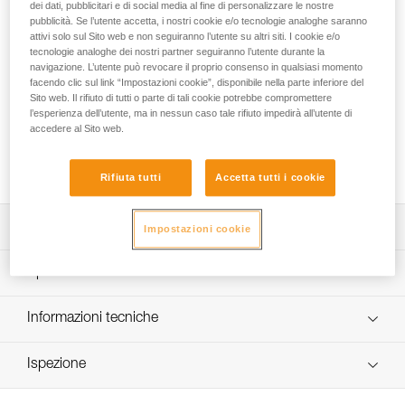
destinato all'utilizzo in ambienti difficili. La forma ovale e
dei dati, pubblicitari e di social media al fine di personalizzare le nostre
pubblicità. Se l’utente accetta, i nostri cookie e/o tecnologie analoghe saranno
simmetrica consente di posizionare in maniera ottimale il
attivi solo sul Sito web e non seguiranno l’utente su altri siti. I cookie e/o
moschettone nella realizzazione di ancoraggi o nel
tecnologie analoghe dei nostri partner seguiranno l’utente durante la
collegamento a strutture metalliche. È disponibile in due
navigazione. L’utente può revocare il proprio consenso in qualsiasi momento
sistemi di bloccaggio: sistema automatico TRIACT-LOCK e
facendo clic sul link “Impostazioni cookie”, disponibile nella parte inferiore del
sistema manuale SCREW-LOCK. OXAN TRIACT-LOCK è
Sito web. Il rifiuto di tutti o parte di tali cookie potrebbe compromettere
disponibile in versione europea e internazionale. OXAN può
l’esperienza dell’utente, ma in nessun caso tale rifiuto impedirà all’utente di
accedere al Sito web.
essere abbinato alla barretta CAPTIV per favorire la
sollecitazione del moschettone sull'asse maggiore, ridurne il
ribaltamento e renderlo solidale con il dispositivo.
Rifiuta tutti
Accetta tutti i cookie
Descrizione
Impostazioni cookie
Moschettone di elevata resistenza, in acciaio, per l'utilizzo
Specifiche tecniche
in ambienti difficili e particolarmente adatto per realizzare
ancoraggi o per collegarsi a strutture metalliche.
Materiali: acciaio
Informazioni tecniche
Forma ovale e simmetrica per posizionare il moschettone
Dettagli codice
in maniera ottimale.
Libretto d'uso
Ispezione
Scarica il pdf technical-notice-OXAN-VULCAN-
Può essere abbinato alla barretta CAPTIV per favorire la
Codice : M72A SL
international-1
sollecitazione del moschettone sull'asse maggiore,
Sistema di bloccaggio : SCREW-LOCK
Procedura di verifica del DPI
Scarica il pdf technical-notice-OXAN-VULCAN-europe-1