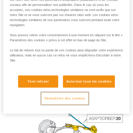
sociaux afin de personnaliser nos publicités. Dans le cas où vous les
acceptez, nos cookies et/ou technologies similaires ne sont actifs que sur
notre Site et ne vous suivront pas sur d’autres sites web. Les cookies et/ou
technologies similaires de nos partenaires vous suivront pendant toute votre
navigation.
Vous pouvez retirer votre consentement à tout moment en cliquant sur le lien «
Paramètres des cookies » prévu à cet effet en bas de page du Site.
Le fait de refuser tout ou partie de ces cookies peut dégrader votre expérience
utilisateur, mais en aucun cas ce refus ne vous empêchera d’accéder à notre
Site.
La longueur de l’ASAP’SORBER 40 offre au travailleur plus
de liberté de positionnement par rapport à la corde.
Tout refuser
Autoriser tous les cookies
Paramètres des cookies