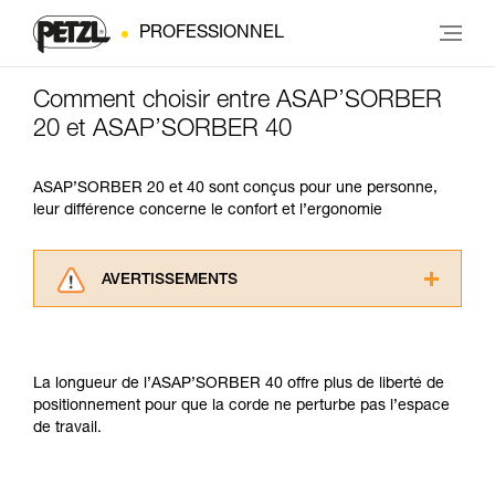
PROFESSIONNEL
Comment choisir entre ASAP’SORBER
20 et ASAP’SORBER 40
ASAP’SORBER 20 et 40 sont conçus pour une personne,
leur différence concerne le confort et l’ergonomie
AVERTISSEMENTS
Lisez attentivement les notices techniques des
produits utilisés dans ce conseil avant de le
consulter. Vous devez avoir compris les
La longueur de l’ASAP’SORBER 40 offre plus de liberté de
informations de la notice technique pour
positionnement pour que la corde ne perturbe pas l’espace
pouvoir comprendre ce complément
de travail.
d’informations.
Maîtriser ces techniques nécessite une
formation et un entraînement spécifique. Validez