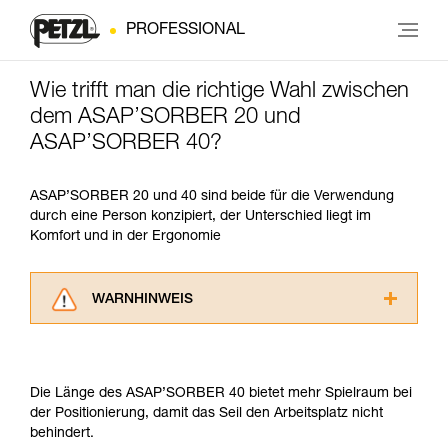
PROFESSIONAL
Wie trifft man die richtige Wahl zwischen
dem ASAP’SORBER 20 und
ASAP’SORBER 40?
ASAP’SORBER 20 und 40 sind beide für die Verwendung
durch eine Person konzipiert, der Unterschied liegt im
Komfort und in der Ergonomie
WARNHINWEIS
Lesen Sie die Gebrauchsanweisungen der
Produkte, um die es in diesem Tech Tipp geht,
aufmerksam durch, bevor Sie diesen zu Rate
Die Länge des ASAP’SORBER 40 bietet mehr Spielraum bei
ziehen. Um diese Zusatzinformationen
der Positionierung, damit das Seil den Arbeitsplatz nicht
verstehen zu können, müssen Sie zuerst die in
behindert.
der Gebrauchsanweisung enthaltenen