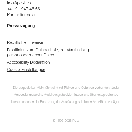
info@petzl.ch
+41 21 947 46 66
Kontaktformular
Pressezugang
Rechtliche Hinweise
Richtlinien zum Datenschutz, zur Verarbeitung
personenbezogener Daten
Accessibility Declaration
Cookie-Einstellungen
Die dargestellten Aktivitäten sind mit Risiken und Gefahren verbunden. Jeder
Anwender muss eine Ausbildung absolviert haben und über entsprechende
Kompetenzen in der Benutzung der Ausrüstung bei diesen Aktivitäten verfügen.
© 1995-2026 Petzl