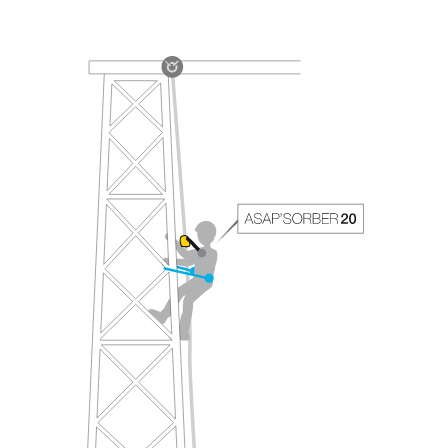
Informationen richtig verstanden haben.
Die Beherrschung dieser Techniken setzt eine
entsprechende Ausbildung und ein spezielles
Training voraus. Prüfen Sie zusammen mit
einem Profi, ob Sie in der Lage sind, den
Vorgang alleine sicher zu wiederholen, bevor
Sie ihn eigenständig durchführen.
Wir geben Beispiele für die mit Ihrer Aktivität
verbundenen Techniken. Möglicherweise gibt es
noch andere Techniken, die hier nicht
beschrieben werden.