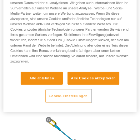
unseren Datenverkehr zu analysieren. Wir geben auch Informationen über Ihr
Surfverhalten auf unserer Website an unsere Analyse-, Werbe- und Social-
Media-Partner weiter, um unsere Werbung anzupassen. Wenn Sie diese
akzeptieren, sind unsere Cookies und/oder ähnliche Technologien nur auf
unserer Website aktiv und verfolgen Sie nicht auf andere Websites. Die
Cookies und/oder ähnliche Technologien unserer Partner werden Sie während
Ihres gesamten Surfens verfolgen. Sie können Ihre Einwilligung jederzeit
widerrufen, indem Sie auf den Link „Cookie-Einstellungen“ klicken, der sich am
unteren Rand der Website befindet. Die Ablehnung aller oder eines Teils dieser
Cookies kann Ihre Benutzererfahrung beeinträchtigen, aber unter keinen
Umständen wird eine solche Ablehnung Sie daran hindern, auf unsere Website
zuzugreifen.
Alle ablehnen
Alle Cookies akzeptieren
Die Länge des ASAP’SORBER 40 bietet der arbeitenden
Person mehr Spielraum bei der Positionierung im Vergleich
zum Seil.
Cookie-Einstellungen