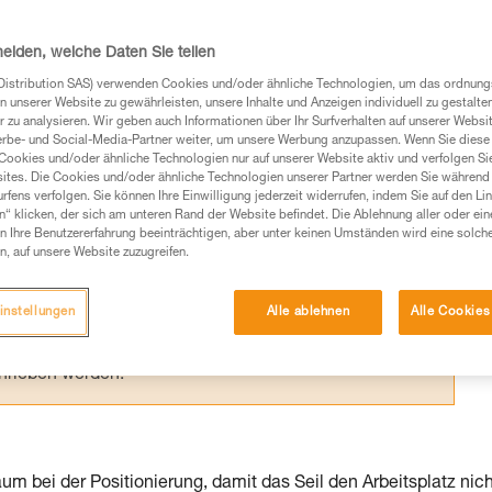
 für die Verwendung durch eine Person
 Komfort und in der Ergonomie
heiden, welche Daten Sie teilen
Distribution SAS) verwenden Cookies und/oder ähnliche Technologien, um das ordnu
n unserer Website zu gewährleisten, unsere Inhalte und Anzeigen individuell zu gestalte
 zu analysieren. Wir geben auch Informationen über Ihr Surfverhalten auf unserer Websi
erbe- und Social-Media-Partner weiter, um unsere Werbung anzupassen. Wenn Sie diese 
Cookies und/oder ähnliche Technologien nur auf unserer Website aktiv und verfolgen Sie
Produkte, um die es in diesem Tech Tipp geht,
ites. Die Cookies und/oder ähnliche Technologien unserer Partner werden Sie während 
te ziehen. Um diese Zusatzinformationen verstehen zu
fens verfolgen. Sie können Ihre Einwilligung jederzeit widerrufen, indem Sie auf den Li
n“ klicken, der sich am unteren Rand der Website befindet. Die Ablehnung aller oder ein
auchsanweisung enthaltenen Informationen richtig
 Ihre Benutzererfahrung beeinträchtigen, aber unter keinen Umständen wird eine solch
n, auf unsere Website zuzugreifen.
 eine entsprechende Ausbildung und ein spezielles
inem Profi, ob Sie in der Lage sind, den Vorgang
instellungen
Alle ablehnen
Alle Cookies
n eigenständig durchführen.
ivität verbundenen Techniken. Möglicherweise gibt es
chrieben werden.
 bei der Positionierung, damit das Seil den Arbeitsplatz nich