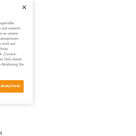
ngsgemäße
n und unseren
te an unsere
akzeptieren,
 nicht auf
Ihres
nk „Cookie-
es Teils dieser
e Ablehnung Sie
 akzeptieren
t