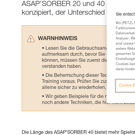
ASAP’SORBER 20 und 40 sind beide
konzipiert, der Unterschied liegt im
Sie entsc
Wir (PETZL 
Funktioniere
Datenverkehr
WARNHINWEIS
Analyse-, W
sind unsere 
Lesen Sie die Gebrauchsanweisungen der 
andere Webs
aufmerksam durch, bevor Sie diesen zu Ra
gesamten Sur
Einstellunge
können, müssen Sie zuerst die in der Gebr
Cookies kann
verstanden haben.
daran hinder
Die Beherrschung dieser Techniken setzt
Training voraus. Prüfen Sie zusammen mit e
Cookie-E
alleine sicher zu wiederholen, bevor Sie ih
Wir geben Beispiele für die mit Ihrer Akt
noch andere Techniken, die hier nicht bes
Die Länge des ASAP’SORBER 40 bietet mehr Spielraum