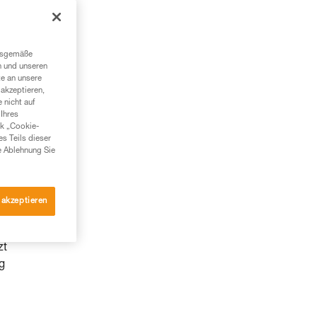
ngsgemäße
n und unseren
te an unsere
akzeptieren,
 nicht auf
Ihres
nk „Cookie-
es Teils dieser
e Ablehnung Sie
 akzeptieren
zt
g