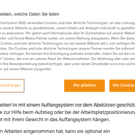
heiden, welche Daten Sie teilen
Distribution SAS) verwenden Cookies und/oder ähnliche Technologien, um das ordnu
n unserer Website zu gewährleisten, unsere Inhalte und Anzeigen individuell zu gestalte
Produkte, um die es in diesem Tech Tipp geht,
 zu analysieren. Wir geben auch Informationen über Ihr Surfverhalten auf unserer Websi
te ziehen. Um diese Zusatzinformationen verstehen zu
erbe- und Social-Media-Partner weiter, um unsere Werbung anzupassen. Wenn Sie diese 
auchsanweisung enthaltenen Informationen richtig
Cookies und/oder ähnliche Technologien nur auf unserer Website aktiv und verfolgen Sie
ites. Die Cookies und/oder ähnliche Technologien unserer Partner werden Sie während 
fens verfolgen. Sie können Ihre Einwilligung jederzeit widerrufen, indem Sie auf den Li
 eine entsprechende Ausbildung und ein spezielles
n“ klicken, der sich am unteren Rand der Website befindet. Die Ablehnung aller oder ein
inem Profi, ob Sie in der Lage sind, den Vorgang
 Ihre Benutzererfahrung beeinträchtigen, aber unter keinen Umständen wird eine solch
n eigenständig durchführen.
n, auf unsere Website zuzugreifen.
ivität verbundenen Techniken. Möglicherweise gibt es
chrieben werden.
instellungen
Alle ablehnen
Alle Cookies
rbeiter/-in mit einem Auffangsystem vor dem Abstürzen geschüt
zur Hilfe beim Aufstieg oder bei der Arbeitsplatzpositionierun
cht mit ihrem Gewicht in das Auffangsystem hängen.
um Arbeiten eingenommen hat, kann sie optional ein