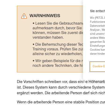
Sie entsc
WARNHINWEIS
Wir (PETZL 
Funktioniere
Lesen Sie die Gebrauchsanweisungen der 
Datenverkehr
aufmerksam durch, bevor Sie diesen zu Ra
Analyse-, W
können, müssen Sie zuerst die in der Gebr
sind unsere 
verstanden haben.
andere Webs
gesamten Sur
Die Beherrschung dieser Techniken setzt
Einstellunge
Training voraus. Prüfen Sie zusammen mit e
Cookies kann
alleine sicher zu wiederholen, bevor Sie ih
daran hinder
Wir geben Beispiele für die mit Ihrer Akt
noch andere Techniken, die hier nicht bes
Cookie-E
Die Vorschriften schreiben vor, dass ein/-e Höhena
ist. Dieses System kann durch verschiedene Systeme 
ergänzt werden. Die arbeitende Person darf sich ni
Wenn die arbeitende Person eine stabile Position z