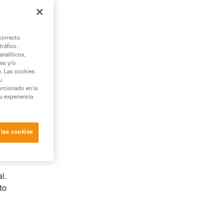
correcto
tráfico.
nalíticos,
ies y/o
b. Las cookies
u
orcionado en la
su experiencia
 las cookies
e
ión
l.
to