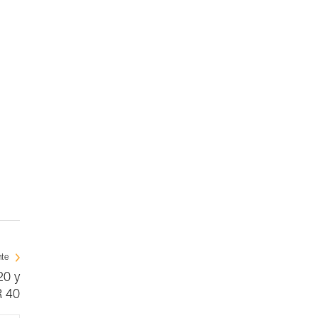
nte
20 y
 40