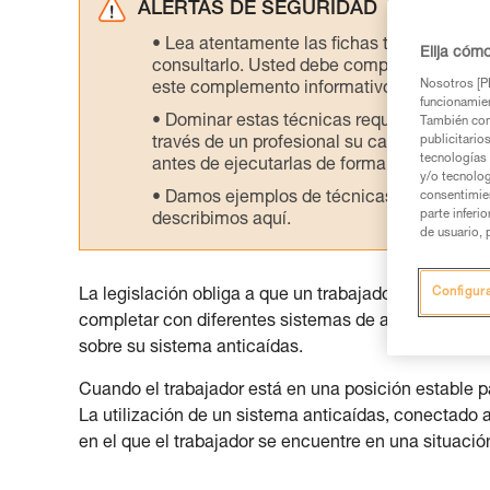
ALERTAS DE SEGURIDAD
Lea atentamente las fichas técnicas de l
Elija cóm
consultarlo. Usted debe comprender la inf
Nosotros [PE
este complemento informativo.
funcionamien
Dominar estas técnicas requiere una for
También com
publicitario
través de un profesional su capacidad para 
tecnologías 
antes de ejecutarlas de forma autónoma.
y/o tecnolog
Damos ejemplos de técnicas relacionadas 
consentimie
parte inferi
describimos aquí.
de usuario, 
Configur
La legislación obliga a que un trabajador en altura 
completar con diferentes sistemas de ayuda a la pro
sobre su sistema anticaídas.
Cuando el trabajador está en una posición estable par
La utilización de un sistema anticaídas, conectado a
en el que el trabajador se encuentre en una situación