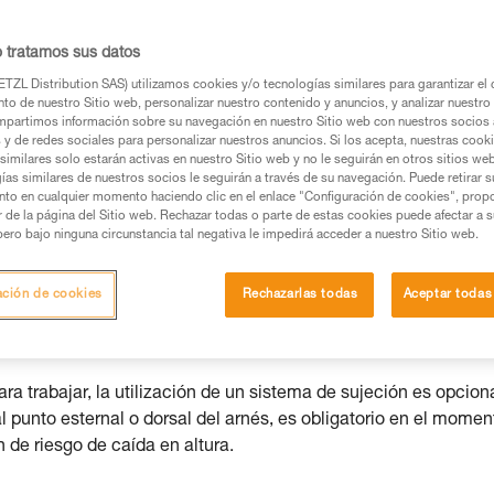
os productos utilizados en este consejo antes de
o tratamos sus datos
ormación de la ficha técnica para poder comprender
TZL Distribution SAS) utilizamos cookies y/o tecnologías similares para garantizar el 
to de nuestro Sitio web, personalizar nuestro contenido y anuncios, y analizar nuestro 
mación y un entrenamiento específico. Confirme a
partimos información sobre su navegación en nuestro Sitio web con nuestros socios a
s y de redes sociales para personalizar nuestros anuncios. Si los acepta, nuestras cook
ejecutar estas técnicas, solo y con total seguridad,
similares solo estarán activas en nuestro Sitio web y no le seguirán en otros sitios we
ías similares de nuestros socios le seguirán a través de su navegación. Puede retirar s
con su actividad. Pueden existir otras que no
nto en cualquier momento haciendo clic en el enlace "Configuración de cookies", prop
or de la página del Sitio web. Rechazar todas o parte de estas cookies puede afectar a 
pero bajo ninguna circunstancia tal negativa le impedirá acceder a nuestro Sitio web.
ación de cookies
Rechazarlas todas
Aceptar todas
esté protegido por un sistema anticaídas. Este sistema se pued
gresión o a la sujeción. El trabajador no debe ponerse en tens
a trabajar, la utilización de un sistema de sujeción es opciona
l punto esternal o dorsal del arnés, es obligatorio en el momen
 de riesgo de caída en altura.