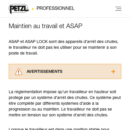
PROFESSIONNEL
Maintien au travail et ASAP
ASAP et ASAP LOCK sont des appareils d’arrêt des chutes,
le travailleur ne doit pas les utiliser pour se maintenir à son
poste de travail.
AVERTISSEMENTS
Lisez attentivement les notices techniques des
produits utilisés dans ce conseil avant de le
La réglementation impose qu’un travailleur en hauteur soit
consulter. Vous devez avoir compris les
protégé par un système d’arrêt des chutes. Ce système peut
informations de la notice technique pour
être complété par différents systèmes d’aide à la
pouvoir comprendre ce complément
progression ou au maintien. Le travailleur ne doit pas se
d’informations.
mettre en tension sur son système d’arrêt des chutes.
Maîtriser ces techniques nécessite une
formation et un entraînement spécifique. Validez
avec un professionnel votre capacité à refaire