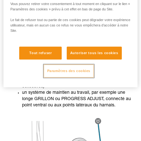
Vous pouvez retirer votre consentement à tout moment en cliquant sur le lien «
Paramètres des cookies » prévu à cet effet en bas de page du Site.
Le fait de refuser tout ou partie de ces cookies peut dégrader votre expérience
utilisateur, mais en aucun cas ce refus ne vous empêchera d’accéder à notre
Site.
Lorsque le travailleur n’est pas dans une situation stable, il
doit utiliser deux systèmes différenciés :
Tout refuser
Autoriser tous les cookies
un système d’arrêt des chutes (ASAP ou ASAP LOCK
Paramètres des cookies
dans notre cas, ou ABSORBICA, connecté au point
sternal ou dorsal du harnais, ou encore protections
collectives)
un système de maintien au travail, par exemple une
longe GRILLON ou PROGRESS ADJUST, connecté au
point ventral ou aux points latéraux du harnais.