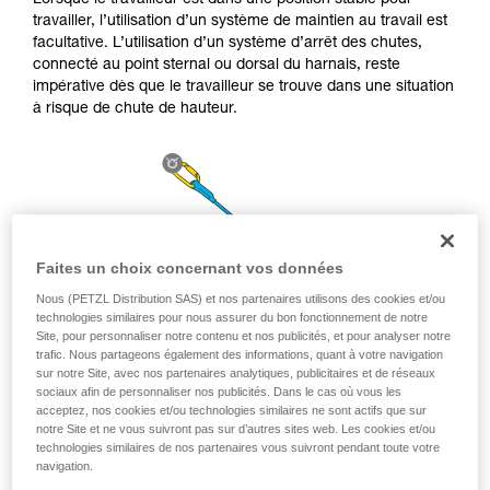
Lorsque le travailleur est dans une position stable pour
la manipulation, seul, en toute sécurité, avant
travailler, l’utilisation d’un système de maintien au travail est
de la reproduire en autonomie.
facultative. L’utilisation d’un système d’arrêt des chutes,
Nous donnons des exemples de techniques
connecté au point sternal ou dorsal du harnais, reste
liées à votre activité. Il peut en exister d’autres
impérative dès que le travailleur se trouve dans une situation
que nous ne décrivons pas ici.
à risque de chute de hauteur.
Faites un choix concernant vos données
Nous (PETZL Distribution SAS) et nos partenaires utilisons des cookies et/ou
technologies similaires pour nous assurer du bon fonctionnement de notre
Site, pour personnaliser notre contenu et nos publicités, et pour analyser notre
trafic. Nous partageons également des informations, quant à votre navigation
sur notre Site, avec nos partenaires analytiques, publicitaires et de réseaux
sociaux afin de personnaliser nos publicités. Dans le cas où vous les
acceptez, nos cookies et/ou technologies similaires ne sont actifs que sur
notre Site et ne vous suivront pas sur d’autres sites web. Les cookies et/ou
technologies similaires de nos partenaires vous suivront pendant toute votre
navigation.