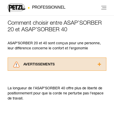
PROFESSIONNEL
Comment choisir entre ASAP’SORBER
20 et ASAP’SORBER 40
ASAP’SORBER 20 et 40 sont conçus pour une personne,
leur différence concerne le confort et l’ergonomie
AVERTISSEMENTS
Lisez attentivement les notices techniques des
produits utilisés dans ce conseil avant de le
consulter. Vous devez avoir compris les
La longueur de l’ASAP’SORBER 40 offre plus de liberté de
informations de la notice technique pour
positionnement pour que la corde ne perturbe pas l’espace
pouvoir comprendre ce complément
de travail.
d’informations.
Maîtriser ces techniques nécessite une
formation et un entraînement spécifique. Validez