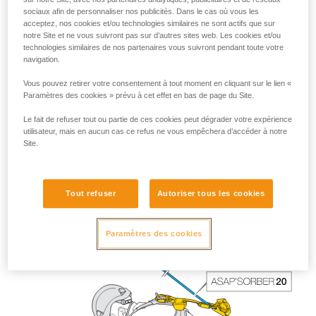
sociaux afin de personnaliser nos publicités. Dans le cas où vous les
acceptez, nos cookies et/ou technologies similaires ne sont actifs que sur
notre Site et ne vous suivront pas sur d’autres sites web. Les cookies et/ou
technologies similaires de nos partenaires vous suivront pendant toute votre
navigation.
Vous pouvez retirer votre consentement à tout moment en cliquant sur le lien «
Paramètres des cookies » prévu à cet effet en bas de page du Site.
Le fait de refuser tout ou partie de ces cookies peut dégrader votre expérience
utilisateur, mais en aucun cas ce refus ne vous empêchera d’accéder à notre
Site.
La longueur de l’ASAP’SORBER 40 offre au travailleur plus
de liberté de positionnement par rapport à la corde.
Tout refuser
Autoriser tous les cookies
Paramètres des cookies