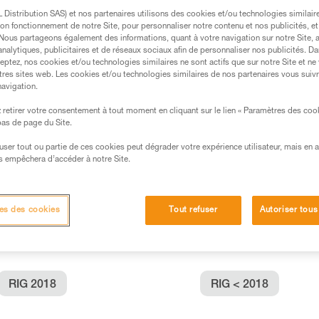
Distribution SAS) et nos partenaires utilisons des cookies et/ou technologies similai
on fonctionnement de notre Site, pour personnaliser notre contenu et nos publicités, et
s des produits utilisés dans ce conseil avant de le
. Nous partageons également des informations, quant à votre navigation sur notre Site, 
formations de la notice technique pour pouvoir
analytiques, publicitaires et de réseaux sociaux afin de personnaliser nos publicités. Da
.
eptez, nos cookies et/ou technologies similaires ne sont actifs que sur notre Site et ne
tres sites web. Les cookies et/ou technologies similaires de nos partenaires vous suiv
ormation et un entraînement spécifique. Validez avec
navigation.
 manipulation, seul, en toute sécurité, avant de la
retirer votre consentement à tout moment en cliquant sur le lien « Paramètres des coo
 bas de page du Site.
iées à votre activité. Il peut en exister d’autres que
efuser tout ou partie de ces cookies peut dégrader votre expérience utilisateur, mais en 
s empêchera d’accéder à notre Site.
es des cookies
Tout refuser
Autoriser tous
:
RIG 2018
RIG < 2018