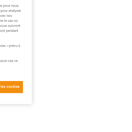
res pour nous
 pour analyser
avec nos
ns le cas où
 vous suivront
ront pendant
kies » prévu à
aucun cas ce
 les cookies