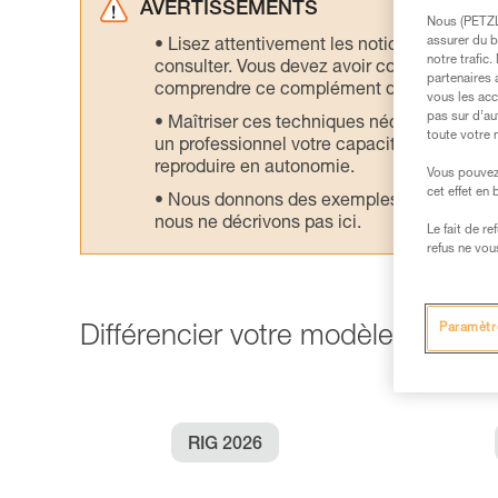
AVERTISSEMENTS
Nous (PETZL 
assurer du b
Lisez attentivement les notices technique
notre trafic
consulter. Vous devez avoir compris les in
partenaires 
comprendre ce complément d’informations
vous les acc
pas sur d’au
Maîtriser ces techniques nécessite une f
toute votre 
un professionnel votre capacité à refaire la
reproduire en autonomie.
Vous pouvez 
cet effet en
Nous donnons des exemples de techniques l
nous ne décrivons pas ici.
Le fait de r
refus ne vou
Paramètr
Différencier votre modèle de RIG 
RIG 2026