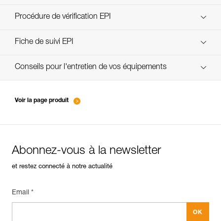
découvrez ePPEcentre
Procédure de vérification EPI
verif-EPI-poulies_bloqueurs-procedure_FR
Fiche de suivi EPI
verif-EPI-poulies_bloqueurs-suivi_FR
Conseils pour l'entretien de vos équipements
entretien-poulies-FR
Voir la page produit
Abonnez-vous à la newsletter
et restez connecté à notre actualité
Email *