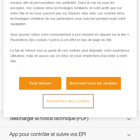
sociaux afin de personnaliser nos publicités. Dans le cas où vous les
acceptez, nos cookies et/ou technologies similaires ne sont actifs que sur
notre Site et ne vous suivront pas sur d’autres sites web. Les cookies et/ou
technologies similaires de nos partenaires vous suivront pendant toute votre
Tests d’efficacité et rendement de mouflages
navigation.
avec MAESTRO, I’D S, PRO TRAXION,
ROLLCLIP...
Vous pouvez retirer votre consentement à tout moment en cliquant sur le lien «
Paramètres des cookies » prévu à cet effet en bas de page du Site.
Le fait de refuser tout ou partie de ces cookies peut dégrader votre expérience
utilisateur, mais en aucun cas ce refus ne vous empêchera d’accéder à notre
Site.
Tout refuser
Autoriser tous les cookies
Comment calculer le rapport de mouflage
Paramètres des cookies
Télécharger la notice technique (PDF)
Technical Notice
App pour contrôler et suivre vos EPI