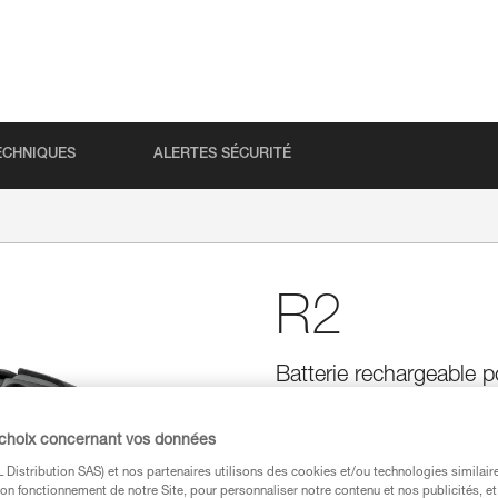
ECHNIQUES
ALERTES SÉCURITÉ
R2
Batterie rechargeable
Batterie rechargeable haute p
S. Robuste, elle est aussi doté
 choix concernant vos données
d'énergie pour connaître l'état 
Distribution SAS) et nos partenaires utilisons des cookies et/ou technologies similai
on fonctionnement de notre Site, pour personnaliser notre contenu et nos publicités, et