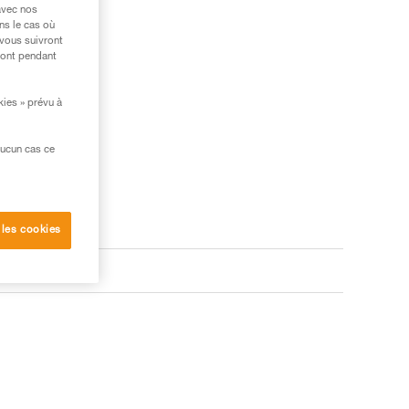
avec nos
ns le cas où
 vous suivront
ront pendant
kies » prévu à
aucun cas ce
 les cookies