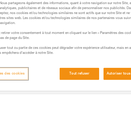
. Nous partageons également des informations, quant à votre navigation sur notre Site, 
Trouvez un revendeur
analytiques, publicitaires et de réseaux sociaux afin de personnaliser nos publicités. Da
eptez, nos cookies et/ou technologies similaires ne sont actifs que sur notre Site et ne
tres sites web. Les cookies et/ou technologies similaires de nos partenaires vous suiv
navigation.
retirer votre consentement à tout moment en cliquant sur le lien « Paramètres des coo
 bas de page du Site.
efuser tout ou partie de ces cookies peut dégrader votre expérience utilisateur, mais en 
s empêchera d’accéder à notre Site.
es des cookies
Tout refuser
Autoriser tous
Autres produits