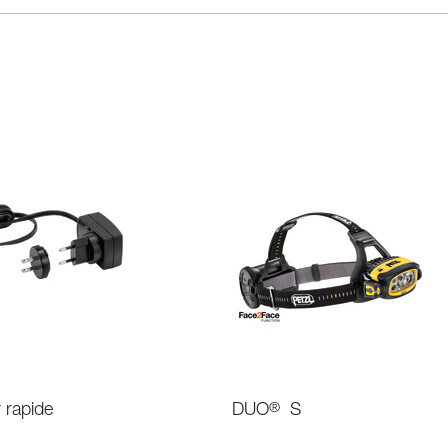
 rapide
DUO
®
S