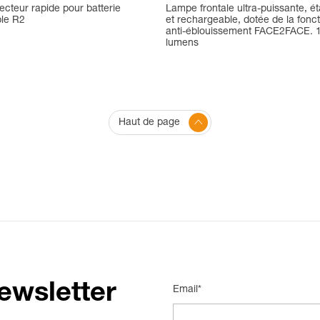
cteur rapide pour batterie
Lampe frontale ultra-puissante, é
le R2
et rechargeable, dotée de la fonct
anti-éblouissement FACE2FACE. 
lumens
Haut de page
ewsletter
Email*