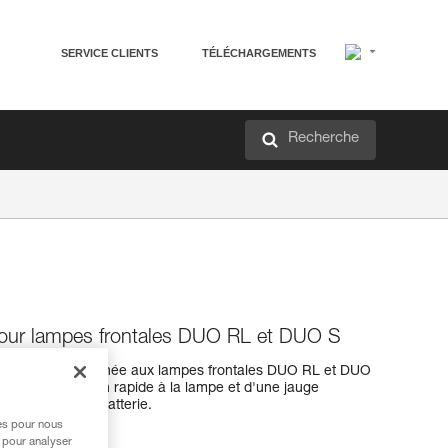
SERVICE CLIENTS
TÉLÉCHARGEMENTS
Recherche
 pour lampes frontales DUO RL et DUO S
erformance, destinée aux lampes frontales DUO RL et DUO
e d'une connexion rapide à la lampe et d'une jauge
de charge de la batterie.
res pour nous
 pour analyser