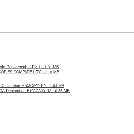
tterie-Rechargeable-R2-1 - 1.01 MB
SORIES COMPATIBILITY - 2.18 MB
E-Declaration-E103CA00-R2 - 1.04 MB
UKCA-Declaration-E103CA00-R2 - 0.56 MB