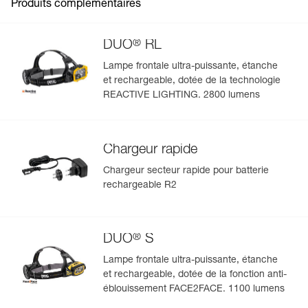
Produits complémentaires
FAQ
Conditionnement : 1
Voir tous les contenus techniques
®
DUO
RL
Lampe frontale ultra-puissante, étanche
et rechargeable, dotée de la technologie
Gérer et inspecter facilement votre EPI
REACTIVE LIGHTING. 2800 lumens
Ajoutez un produit Petzl en scannant simplement son
datamatrix : toutes les informations relatives au produit
s'afficheront automatiquement.
Chargeur rapide
Importez et exportez facilement vos données EPI
Chargeur secteur rapide pour batterie
existantes.
rechargeable R2
Voir l'historique d'un produit à partir de sa date de
fabrication.
®
DUO
S
En savoir plus
Lampe frontale ultra-puissante, étanche
et rechargeable, dotée de la fonction anti-
éblouissement FACE2FACE. 1100 lumens