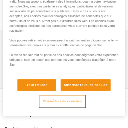
Batterie rechargeable haute performance, destinée aux
trafic. Nous partageons également des informations, quant à votre navigation
sur notre Site, avec nos partenaires analytiques, publicitaires et de réseaux
lampes frontales DUO RL et DUO S. Robuste, elle est aussi
sociaux afin de personnaliser nos publicités. Dans le cas où vous les
dotée d'une connexion rapide à la lampe et d'une jauge
acceptez, nos cookies et/ou technologies similaires ne sont actifs que sur
d'énergie pour connaître l'état de charge de la batterie.
notre Site et ne vous suivront pas sur d’autres sites web. Les cookies et/ou
technologies similaires de nos partenaires vous suivront pendant toute votre
navigation.
Descriptif
Vous pouvez retirer votre consentement à tout moment en cliquant sur le lien «
Paramètres des cookies » prévu à cet effet en bas de page du Site.
Technologie Lithium-Ion offrant une grande capacité (3200
Spécifications techniques
Le fait de refuser tout ou partie de ces cookies peut dégrader votre expérience
mAh / 7,4 V / 23,68 Wh) pour un poids réduit et une
utilisateur, mais en aucun cas ce refus ne vous empêchera d’accéder à notre
excellente tenue à basses températures.
Temps de charge: 4 h
Site.
Informations techniques
Jauge d'énergie donnant l'état de charge de la batterie.
Nombre de cycles de charge/décharge: 300
Notice
Système de connexion rapide pour mettre ou retirer
Certification(s): CE, UKCA
Inspection
Télécharger le pdf technical-notice-Batterie-
instantanément la batterie.
Tout refuser
Autoriser tous les cookies
Rechargeable-R2-1
Étanchéité: IP67 (étanche jusqu'à -1 mètre pendant 30
Rechargeable grâce à un chargeur secteur rapide.
Télécharger le pdf DUO SPORT ACCESSORIES
minutes en eau douce)
Étanche IP67.
COMPATIBILITY
Paramètres des cookies
Poids: 168 g
Partiellement compatible avec les lampes ULTRA RUSH et
Déclaration de conformité
Autres produits
Spécifications référence(s)
ULTRA VARIO : la réserve d'éclairage n'est pas
Télécharger le pdf UE-Declaration-E103CA00-R2
disponible.
Télécharger le pdf UKCA-Declaration-E103CA00-R2
Référence : E103CA00
FAQ
Garantie : 2 ans ou 300 cycles de charge