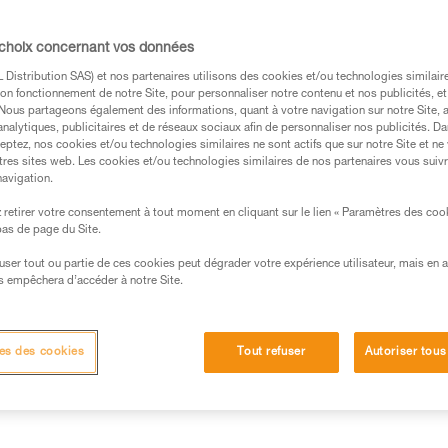
orbeur d’énergie, sur une longe de maintie
 l’ancrage, le poids de la victime influe peu
 choix concernant vos données
manœuvres de secours sont relativement
Distribution SAS) et nos partenaires utilisons des cookies et/ou technologies similai
on fonctionnement de notre Site, pour personnaliser notre contenu et nos publicités, et
. Nous partageons également des informations, quant à votre navigation sur notre Site, 
analytiques, publicitaires et de réseaux sociaux afin de personnaliser nos publicités. Da
eptez, nos cookies et/ou technologies similaires ne sont actifs que sur notre Site et ne
tres sites web. Les cookies et/ou technologies similaires de nos partenaires vous suiv
navigation.
retirer votre consentement à tout moment en cliquant sur le lien « Paramètres des coo
s des produits utilisés dans ce conseil avant de le
 bas de page du Site.
formations de la notice technique pour pouvoir
.
efuser tout ou partie de ces cookies peut dégrader votre expérience utilisateur, mais en 
s empêchera d’accéder à notre Site.
ormation et un entraînement spécifique. Validez avec
 manipulation, seul, en toute sécurité, avant de la
es des cookies
Tout refuser
Autoriser tous
iées à votre activité. Il peut en exister d’autres que