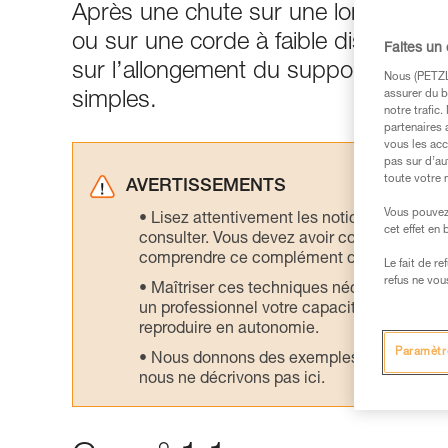
Après une chute sur une longe à abs
ou sur une corde à faible distance de
Faites un
sur l’allongement du support. Les 
Nous (PETZL 
assurer du b
simples.
notre trafic
partenaires 
vous les acc
pas sur d’au
toute votre 
AVERTISSEMENTS
Vous pouvez 
Lisez attentivement les notices technique
cet effet en
consulter. Vous devez avoir compris les in
comprendre ce complément d’informations
Le fait de r
refus ne vou
Maîtriser ces techniques nécessite une f
un professionnel votre capacité à refaire la
reproduire en autonomie.
Paramètr
Nous donnons des exemples de techniques l
nous ne décrivons pas ici.