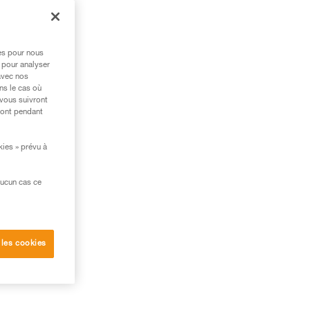
n
res pour nous
 pour analyser
avec nos
ns le cas où
 vous suivront
ront pendant
kies » prévu à
aucun cas ce
 les cookies