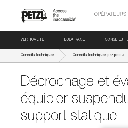
OPÉRATEURS
VERTICALITÉ
ECLAIRAGE
CONSEILS T
Conseils techniques
Conseils techniques par produit
Décrochage et év
équipier suspendu
support statique