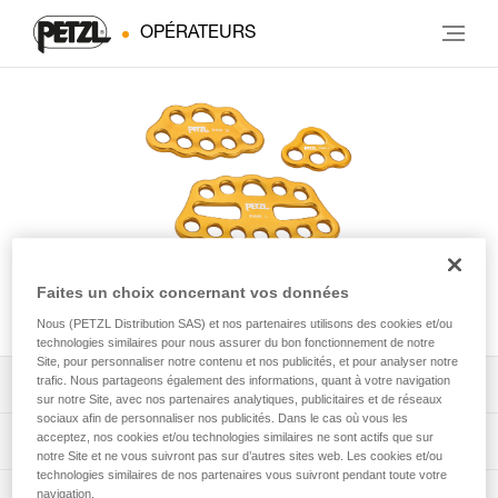
OPÉRATEURS
Faites un choix concernant vos données
PAW
Nous (PETZL Distribution SAS) et nos partenaires utilisons des cookies et/ou
technologies similaires pour nous assurer du bon fonctionnement de notre
Site, pour personnaliser notre contenu et nos publicités, et pour analyser notre
trafic. Nous partageons également des informations, quant à votre navigation
Télécharger la notice technique (PDF)
sur notre Site, avec nos partenaires analytiques, publicitaires et de réseaux
sociaux afin de personnaliser nos publicités. Dans le cas où vous les
Technical Notice
acceptez, nos cookies et/ou technologies similaires ne sont actifs que sur
App pour contrôler et suivre vos EPI
notre Site et ne vous suivront pas sur d’autres sites web. Les cookies et/ou
technologies similaires de nos partenaires vous suivront pendant toute votre
découvrez ePPEcentre
navigation.
Procédure de vérification EPI