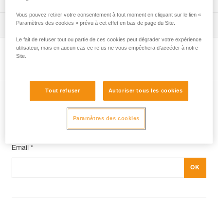
Vous pouvez retirer votre consentement à tout moment en cliquant sur le lien «
verif-EPI-connexion-procedure-FR
Paramètres des cookies » prévu à cet effet en bas de page du Site.
Fiche de suivi EPI
Le fait de refuser tout ou partie de ces cookies peut dégrader votre expérience
verif-EPI-connexion-suivi-FR
utilisateur, mais en aucun cas ce refus ne vous empêchera d’accéder à notre
Site.
Voir la page produit
Tout refuser
Autoriser tous les cookies
Abonnez-vous à la newsletter
Paramètres des cookies
et restez connecté à notre actualité
Email *