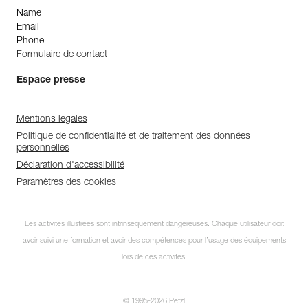
Name
Email
Phone
Formulaire de contact
Espace presse
Mentions légales
Politique de confidentialité et de traitement des données
personnelles
Déclaration d'accessibilité
Paramètres des cookies
Les activités illustrées sont intrinsèquement dangereuses. Chaque utilisateur doit
avoir suivi une formation et avoir des compétences pour l’usage des équipements
lors de ces activités.
© 1995-2026 Petzl