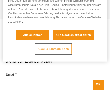
Ihres gesamten Surfens verfolgen. Sie können Ihre Einwilligung jederzeit
widerrufen, indem Sie auf den Link „Cookie-Einstellungen“ klicken, der sich am
unteren Rand der Website befindet. Die Ablehnung aller oder eines Teils dieser
verif-EPI-connexion-procedure-DE
PSA-Prüfbogen
Cookies kann Ihre Benutzererfahrung beeinträchtigen, aber unter keinen
Umständen wird eine solche Ablehnung Sie daran hindern, auf unsere Website
zuzugreifen.
verif-EPI-connexion-suivi-DE
Produktseite ansehen
Alle ablehnen
Alle Cookies akzeptieren
Cookie-Einstellungen
Newsletter abonnieren
und auf dem Laufenden bleiben
Email *