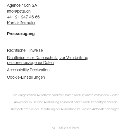
Agence 10ch SA
info@petzl.ch
+41 21 947 46 66
Kontaktformular
Pressezugang
Rechtliche Hinweise
Richtlinien zum Datenschutz, zur Verarbeitung
personenbezogener Daten
Accessibility Declaration
Cookie-Einstellungen
Die dargestellten Aktivitäten sind mit Risiken und Gefahren verbunden. Jeder
Anwender muss eine Ausbildung absolviert haben und über entsprechende
Kompetenzen in der Benutzung der Ausrüstung bei diesen Aktivitäten verfügen.
© 1995-2026 Petzl