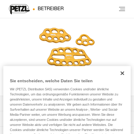
BETREIBER
Sie entscheiden, welche Daten Sie teilen
PAW
Wir (PETZL Distribution SAS) verwenden Cookies und/oder ähnliche
Technologien, um das ordnungsgemäße Funktionieren unserer Website zu
gewährleisten, unsere Inhalte und Anzeigen individuell zu gestalten und
Die Gebrauchsanleitung herunterladen
unseren Datenverkehr zu analysieren. Wir geben auch Informationen über Ihr
Surfverhalten auf unserer Website an unsere Analyse-, Werbe- und Social-
Media-Partner weiter, um unsere Werbung anzupassen. Wenn Sie diese
Technical Notice
App zur Kontrolle und Überprüfung Ihrer PSA-
akzeptieren, sind unsere Cookies und/oder ähnliche Technologien nur auf
unserer Website aktiv und verfolgen Sie nicht auf andere Websites. Die
Cookies und/oder ähnliche Technologien unserer Partner werden Sie während
Entdecken Sie ePPEcentre
Bestände
Ablauf der PSA-Prüfung