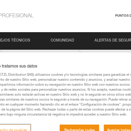
PROFESIONAL
PUNTOS 
EJOS TÉCNICOS
COMUNIDAD
ALERTAS DE SEGU
Escalada en rocódromo y en pared
o tratamos sus datos
TZL Distribution SAS) utilizamos cookies y/o tecnologías similares para garantizar el 
to de nuestro Sitio web, personalizar nuestro contenido y anuncios, y analizar nuestro 
partimos información sobre su navegación en nuestro Sitio web con nuestros socios a
s y de redes sociales para personalizar nuestros anuncios. Si los acepta, nuestras cook
similares solo estarán activas en nuestro Sitio web y no le seguirán en otros sitios we
ías similares de nuestros socios le seguirán a través de su navegación. Puede retirar s
nto en cualquier momento haciendo clic en el enlace "Configuración de cookies", prop
os productos utilizados en este consejo antes de
or de la página del Sitio web. Rechazar todas o parte de estas cookies puede afectar a 
ormación de la ficha técnica para poder comprender
pero bajo ninguna circunstancia tal negativa le impedirá acceder a nuestro Sitio web.
mación y un entrenamiento específico. Confirme a
ación de cookies
Rechazarlas todas
Aceptar todas