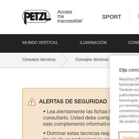
SPORT
MUNDO VERTICAL
ILUMINACIÓN
CONS
Consejos técnicos
Consejos técnicos por actividad
Elija cóm
Nosotros [PE
funcionamien
También com
publicitario
tecnologías 
ALERTAS DE SEGURIDAD
y/o tecnolog
consentimie
Lea atentamente las fichas técnicas de l
parte inferi
consultarlo. Usted debe comprender la inf
de usuario, 
este complemento informativo.
Dominar estas técnicas requiere una for
Configur