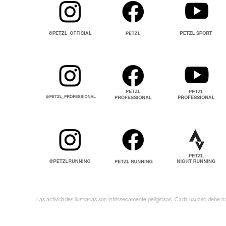
Las actividades ilustradas son intrínsecamente peligrosas. Cada usuario debe ha