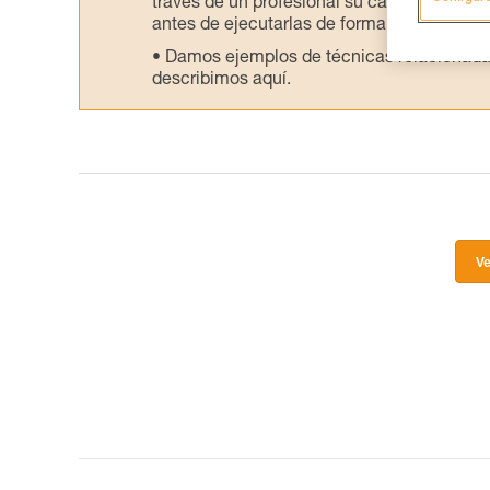
través de un profesional su capacidad para 
antes de ejecutarlas de forma autónoma.
Damos ejemplos de técnicas relacionadas 
describimos aquí.
Ve