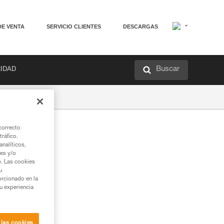
DE VENTA
SERVICIO CLIENTES
DESCARGAS
Buscar
RIDAD
correcto
tráfico.
nalíticos,
ies y/o
b. Las cookies
u
orcionado en la
su experiencia
 las cookies