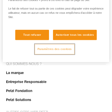
Paramètres des cookies » prévu à cet effet en bas de page du Site.
Le fait de refuser tout ou partie de ces cookies peut dégrader votre expérience
utilisateur, mais en aucun cas ce refus ne vous empêchera d’accéder à notre
Site.
Tout refuser
Autoriser tous les cookies
Rejoignez la communauté !
Paramètres des cookies
QUI SOMMES-NOUS ?
La marque
Entreprise Responsable
Petzl Fondation
Petzl Solutions