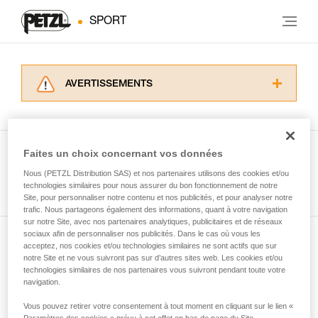
SPORT
AVERTISSEMENTS
Lisez attentivement les notices techniques des
produits utilisés dans ce conseil avant de le
consulter. Vous devez avoir compris les
informations de la notice technique pour
Faites un choix concernant vos données
pouvoir comprendre ce complément
Nous (PETZL Distribution SAS) et nos partenaires utilisons des cookies et/ou
Voir tous les conseils
d’informations.
technologies similaires pour nous assurer du bon fonctionnement de notre
Maîtriser ces techniques nécessite une
Site, pour personnaliser notre contenu et nos publicités, et pour analyser notre
formation et un entraînement spécifique. Validez
trafic. Nous partageons également des informations, quant à votre navigation
sur notre Site, avec nos partenaires analytiques, publicitaires et de réseaux
avec un professionnel votre capacité à refaire
sociaux afin de personnaliser nos publicités. Dans le cas où vous les
la manipulation, seul, en toute sécurité, avant
acceptez, nos cookies et/ou technologies similaires ne sont actifs que sur
Abonnez-vous à la newsletter
de la reproduire en autonomie.
notre Site et ne vous suivront pas sur d’autres sites web. Les cookies et/ou
Nous donnons des exemples de techniques
technologies similaires de nos partenaires vous suivront pendant toute votre
et restez connecté à notre actualité
liées à votre activité. Il peut en exister d’autres
navigation.
que nous ne décrivons pas ici.
Vous pouvez retirer votre consentement à tout moment en cliquant sur le lien «
Email *