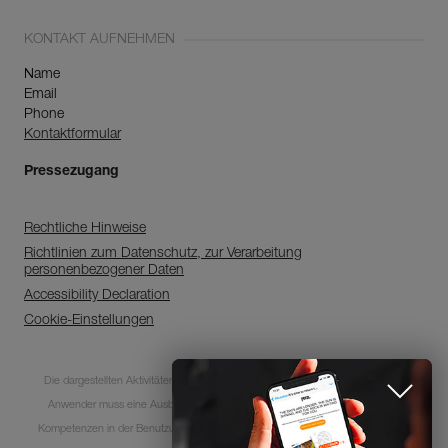
KONTAKT AUFNEHMEN
Name
Email
Phone
Kontaktformular
Pressezugang
Rechtliche Hinweise
Richtlinien zum Datenschutz, zur Verarbeitung
personenbezogener Daten
Accessibility Declaration
Cookie-Einstellungen
Die dargestellten Aktivitäten sind mit Risiken und Gefahren verbunden. Jeder
Anwender muss eine Ausbildung absolviert haben und über entsprechende
Newsletter abonnieren
Kompetenzen in der Benutzung der Ausrüstung bei diesen Aktivitäten verfügen.
und auf dem Laufenden bleiben