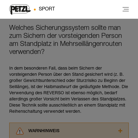
SPORT
Welches Sicherungssystem sollte man
zum Sichern der vorsteigenden Person
am Standplatz in Mehrseillängenrouten
verwenden?
In dem besonderen Fall, dass beim Sichern der
vorsteigenden Person über den Stand gesichert wird (z. B.
großer Gewichtsunterschied oder Sturzrisiko zu Beginn der
Seillänge), ist der Halbmastwurf die geläufigste Methode. Die
Verwendung des REVERSO ist ebenso möglich, bedarf
allerdings großer Vorsicht beim Verlassen des Standplatzes.
Diese Technik sollte ausschließlich an einem Standplatz mit
Reihenschaltung verwendet werden.
WARNHINWEIS