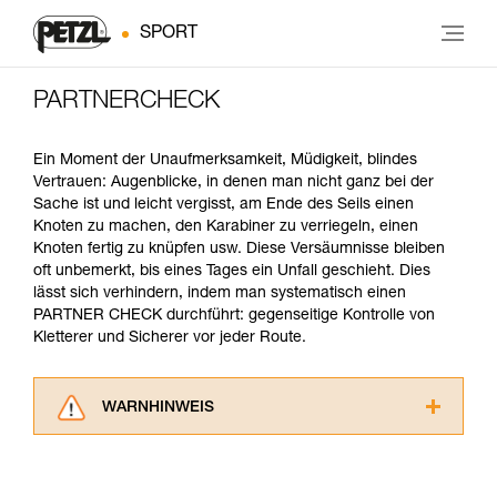
SPORT
PARTNERCHECK
Ein Moment der Unaufmerksamkeit, Müdigkeit, blindes
Vertrauen: Augenblicke, in denen man nicht ganz bei der
Sache ist und leicht vergisst, am Ende des Seils einen
Knoten zu machen, den Karabiner zu verriegeln, einen
Knoten fertig zu knüpfen usw. Diese Versäumnisse bleiben
oft unbemerkt, bis eines Tages ein Unfall geschieht. Dies
lässt sich verhindern, indem man systematisch einen
PARTNER CHECK durchführt: gegenseitige Kontrolle von
Kletterer und Sicherer vor jeder Route.
WARNHINWEIS
Lesen Sie die Gebrauchsanweisungen der
Produkte, um die es in diesem Tech Tipp geht,
aufmerksam durch, bevor Sie diesen zu Rate