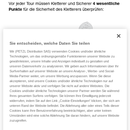
Vor jeder Tour müssen Kletterer und Sicherer
4 wesentliche
ziehen. Um diese Zusatzinformationen
Punkte
für die Sicherheit des Kletterers überprüfen:
verstehen zu können, müssen Sie zuerst die in
der Gebrauchsanweisung enthaltenen
Informationen richtig verstanden haben.
Die Beherrschung dieser Techniken setzt eine
entsprechende Ausbildung und ein spezielles
Training voraus. Prüfen Sie zusammen mit
Sie entscheiden, welche Daten Sie teilen
einem Profi, ob Sie in der Lage sind, den
Vorgang alleine sicher zu wiederholen, bevor
Wir (PETZL Distribution SAS) verwenden Cookies und/oder ähnliche
Technologien, um das ordnungsgemäße Funktionieren unserer Website zu
Sie ihn eigenständig durchführen.
gewährleisten, unsere Inhalte und Anzeigen individuell zu gestalten und
Wir geben Beispiele für die mit Ihrer Aktivität
unseren Datenverkehr zu analysieren. Wir geben auch Informationen über Ihr
verbundenen Techniken. Möglicherweise gibt es
Surfverhalten auf unserer Website an unsere Analyse-, Werbe- und Social-
noch andere Techniken, die hier nicht
Media-Partner weiter, um unsere Werbung anzupassen. Wenn Sie diese
beschrieben werden.
akzeptieren, sind unsere Cookies und/oder ähnliche Technologien nur auf
unserer Website aktiv und verfolgen Sie nicht auf andere Websites. Die
Cookies und/oder ähnliche Technologien unserer Partner werden Sie während
Ihres gesamten Surfens verfolgen. Sie können Ihre Einwilligung jederzeit
widerrufen, indem Sie auf den Link „Cookie-Einstellungen“ klicken, der sich am
unteren Rand der Website befindet. Die Ablehnung aller oder eines Teils dieser
Cookies kann Ihre Benutzererfahrung beeinträchtigen, aber unter keinen
Umständen wird eine solche Ablehnung Sie daran hindern, auf unsere Website
zuzugreifen.