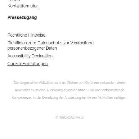
Phone
Kontaktformular
Pressezugang
Rechtliche Hinweise
Richtlinien zum Datenschutz, zur Verarbeitung
personenbezogener Daten
Accessibility Declaration
Cookie-Einstellungen
Die dargestellten Aktivitäten sind mit Risiken und Gefahren verbunden. Jeder
Anwender muss eine Ausbildung absolviert haben und über entsprechende
Kompetenzen in der Benutzung der Ausrüstung bei diesen Aktivitäten verfügen.
© 1995-2026 Petzl