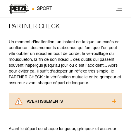
SPORT
PARTNER CHECK
Un moment d’inattention, un instant de fatigue, un excès de
confiance : des moments d’absence qui font que l’on peut
vite oublier un nœud en bout de corde, le verrouillage du
mousqueton, la fin de son nœud... des oublis qui passent
souvent inaperçus jusqu’au jour où c’est l’accident... Alors
pour éviter ça, il suffit d’adopter un réflexe très simple, le
PARTNER CHECK : la vérification mutuelle entre grimpeur et
assureur avant chaque départ de longueur.
AVERTISSEMENTS
Lisez attentivement les notices techniques des
produits utilisés dans ce conseil avant de le
consulter. Vous devez avoir compris les
Avant le départ de chaque longueur, grimpeur et assureur
informations de la notice technique pour