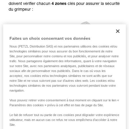
doivent vérifier chacun
4 zones
clés pour assurer la sécurité
pouvoir comprendre ce complément
du grimpeur :
d’informations.
Maîtriser ces techniques nécessite une
formation et un entraînement spécifique. Validez
avec un professionnel votre capacité à refaire
la manipulation, seul, en toute sécurité, avant
Faites un choix concernant vos données
de la reproduire en autonomie.
Nous donnons des exemples de techniques
Nous (PETZL Distribution SAS) et nos partenaires utilisons des cookies et/ou
liées à votre activité. Il peut en exister d’autres
technologies similaires pour nous assurer du bon fonctionnement de notre
que nous ne décrivons pas ici.
Site, pour personnaliser notre contenu et nos publicités, et pour analyser notre
trafic. Nous partageons également des informations, quant à votre navigation
sur notre Site, avec nos partenaires analytiques, publicitaires et de réseaux
sociaux afin de personnaliser nos publicités. Dans le cas où vous les
acceptez, nos cookies et/ou technologies similaires ne sont actifs que sur
notre Site et ne vous suivront pas sur d’autres sites web. Les cookies et/ou
technologies similaires de nos partenaires vous suivront pendant toute votre
navigation.
Vous pouvez retirer votre consentement à tout moment en cliquant sur le lien «
Paramètres des cookies » prévu à cet effet en bas de page du Site.
Le fait de refuser tout ou partie de ces cookies peut dégrader votre expérience
utilisateur, mais en aucun cas ce refus ne vous empêchera d’accéder à notre
Site.