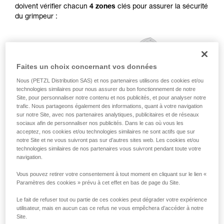
doivent vérifier chacun
4 zones
clés pour assurer la sécurité
pouvoir comprendre ce complément
du grimpeur :
d’informations.
Maîtriser ces techniques nécessite une
formation et un entraînement spécifique. Validez
avec un professionnel votre capacité à refaire
la manipulation, seul, en toute sécurité, avant
Faites un choix concernant vos données
de la reproduire en autonomie.
Nous donnons des exemples de techniques
Nous (PETZL Distribution SAS) et nos partenaires utilisons des cookies et/ou
liées à votre activité. Il peut en exister d’autres
technologies similaires pour nous assurer du bon fonctionnement de notre
que nous ne décrivons pas ici.
Site, pour personnaliser notre contenu et nos publicités, et pour analyser notre
trafic. Nous partageons également des informations, quant à votre navigation
sur notre Site, avec nos partenaires analytiques, publicitaires et de réseaux
sociaux afin de personnaliser nos publicités. Dans le cas où vous les
acceptez, nos cookies et/ou technologies similaires ne sont actifs que sur
notre Site et ne vous suivront pas sur d’autres sites web. Les cookies et/ou
technologies similaires de nos partenaires vous suivront pendant toute votre
navigation.
Vous pouvez retirer votre consentement à tout moment en cliquant sur le lien «
Paramètres des cookies » prévu à cet effet en bas de page du Site.
Le fait de refuser tout ou partie de ces cookies peut dégrader votre expérience
utilisateur, mais en aucun cas ce refus ne vous empêchera d’accéder à notre
Site.