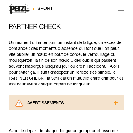
SPORT
PARTNER CHECK
Un moment d’inattention, un instant de fatigue, un excès de
confiance : des moments d’absence qui font que l’on peut
vite oublier un nœud en bout de corde, le verrouillage du
mousqueton, la fin de son nœud... des oublis qui passent
souvent inaperçus jusqu’au jour où c’est l’accident... Alors
pour éviter ça, il suffit d’adopter un réflexe très simple, le
PARTNER CHECK : la vérification mutuelle entre grimpeur et
assureur avant chaque départ de longueur.
AVERTISSEMENTS
Lisez attentivement les notices techniques des
produits utilisés dans ce conseil avant de le
consulter. Vous devez avoir compris les
Avant le départ de chaque longueur, grimpeur et assureur
informations de la notice technique pour