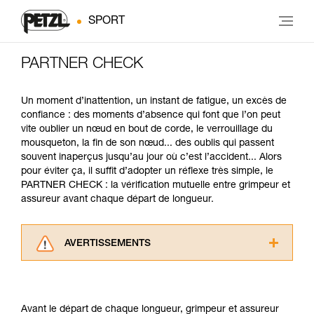
SPORT
PARTNER CHECK
Un moment d’inattention, un instant de fatigue, un excès de
confiance : des moments d’absence qui font que l’on peut
vite oublier un nœud en bout de corde, le verrouillage du
mousqueton, la fin de son nœud... des oublis qui passent
souvent inaperçus jusqu’au jour où c’est l’accident... Alors
pour éviter ça, il suffit d’adopter un réflexe très simple, le
PARTNER CHECK : la vérification mutuelle entre grimpeur et
assureur avant chaque départ de longueur.
AVERTISSEMENTS
Lisez attentivement les notices techniques des
produits utilisés dans ce conseil avant de le
consulter. Vous devez avoir compris les
Avant le départ de chaque longueur, grimpeur et assureur
informations de la notice technique pour