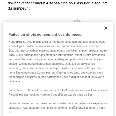
doivent vérifier chacun
4 zones
clés pour assurer la sécurité
pouvoir comprendre ce complément
du grimpeur :
d’informations.
Maîtriser ces techniques nécessite une
formation et un entraînement spécifique. Validez
avec un professionnel votre capacité à refaire
la manipulation, seul, en toute sécurité, avant
Faites un choix concernant vos données
de la reproduire en autonomie.
Nous donnons des exemples de techniques
Nous (PETZL Distribution SAS) et nos partenaires utilisons des cookies et/ou
liées à votre activité. Il peut en exister d’autres
technologies similaires pour nous assurer du bon fonctionnement de notre
que nous ne décrivons pas ici.
Site, pour personnaliser notre contenu et nos publicités, et pour analyser notre
trafic. Nous partageons également des informations, quant à votre navigation
sur notre Site, avec nos partenaires analytiques, publicitaires et de réseaux
sociaux afin de personnaliser nos publicités. Dans le cas où vous les
acceptez, nos cookies et/ou technologies similaires ne sont actifs que sur
notre Site et ne vous suivront pas sur d’autres sites web. Les cookies et/ou
technologies similaires de nos partenaires vous suivront pendant toute votre
navigation.
Vous pouvez retirer votre consentement à tout moment en cliquant sur le lien «
Paramètres des cookies » prévu à cet effet en bas de page du Site.
Le fait de refuser tout ou partie de ces cookies peut dégrader votre expérience
utilisateur, mais en aucun cas ce refus ne vous empêchera d’accéder à notre
Site.