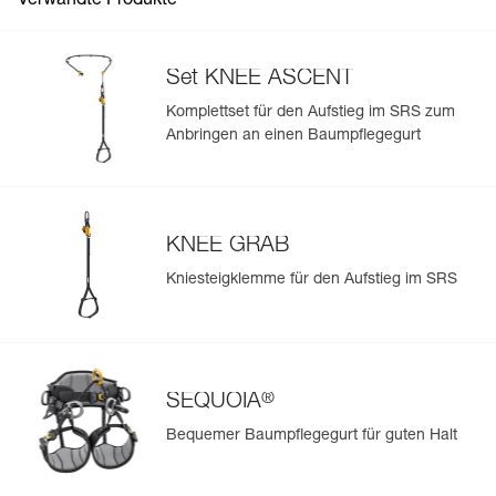
Verwandte Produkte
Set KNEE ASCENT
Komplettset für den Aufstieg im SRS zum
Anbringen an einen Baumpflegegurt
Einfache Verwaltung und Überprüfung Ihrer PSA
Fügen Sie ein Petzl-Produkt durch das Einscannen seiner
Datamatrix hinzu: Alle Produktinformationen werden
automatisch hochgeladen.
KNEE GRAB
Importieren und exportieren Sie problemlos die Daten
Ihrer vorhandenen PSA-Bestände.
Kniesteigklemme für den Aufstieg im SRS
Sehen Sie sich die Geschichte eines Produkts ab dem
Herstellungsdatum an.
Mehr erfahren
®
SEQUOIA
Bequemer Baumpflegegurt für guten Halt