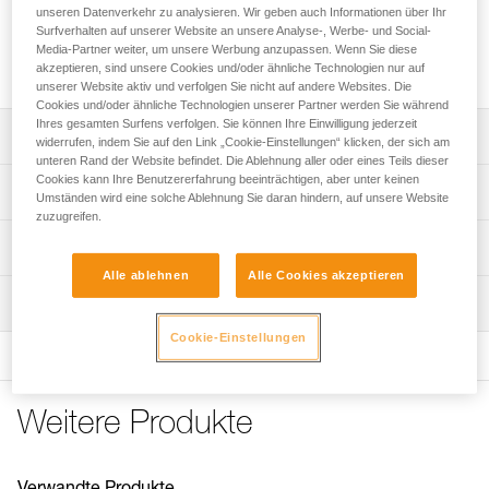
unseren Datenverkehr zu analysieren. Wir geben auch Informationen über Ihr
Surfverhalten auf unserer Website an unsere Analyse-, Werbe- und Social-
Befestigungsset mit Gummiband, kompatibel mit dem KNEE
Media-Partner weiter, um unsere Werbung anzupassen. Wenn Sie diese
ASCENT-Set und der KNEE GRAB-Kniesteigklemme.
akzeptieren, sind unsere Cookies und/oder ähnliche Technologien nur auf
unserer Website aktiv und verfolgen Sie nicht auf andere Websites. Die
Cookies und/oder ähnliche Technologien unserer Partner werden Sie während
Ihres gesamten Surfens verfolgen. Sie können Ihre Einwilligung jederzeit
Leistungsverzeichnis
widerrufen, indem Sie auf den Link „Cookie-Einstellungen“ klicken, der sich am
unteren Rand der Website befindet. Die Ablehnung aller oder eines Teils dieser
Cookies kann Ihre Benutzererfahrung beeinträchtigen, aber unter keinen
Kompatibel mit dem KNEE ASCENT-Set und der KNEE
Technische Spezifikationen
Umständen wird eine solche Ablehnung Sie daran hindern, auf unsere Website
GRAB-Kniesteigklemme.
zuzugreifen.
Der Kunststoffschlauch wird mithilfe von Schlaufen aus
Gewicht: 80 g
Technische Informationen
Gurtband und Befestigungsclips, die an der Seite
Alle ablehnen
Alle Cookies akzeptieren
Zugrundeliegende Spezifikationen
angeschraubt werden, um den Hüftgurt herum
Gebrauchsanleitung
angebracht.
Wartung
Das PDF herunterladen technical-notice-KNEE-ASCENT-
Referenz : B022EA00
Mounting kit-1
Gummiband enthalten.
Garantie : 3 Jahre
Cookie-Einstellungen
Verpackung : 1
Häufige Fragen
Häufige Fragen
Weitere Produkte
See all technical content