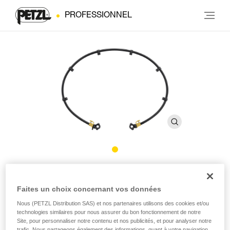
PROFESSIONNEL
Fixation kit KNEE ASCENT
Faites un choix concernant vos données
Système de fixation pour le kit KNEE ASCENT avec
Nous (PETZL Distribution SAS) et nos partenaires utilisons des cookies et/ou
élastique
technologies similaires pour nous assurer du bon fonctionnement de notre
Site, pour personnaliser notre contenu et nos publicités, et pour analyser notre
trafic. Nous partageons également des informations, quant à votre navigation