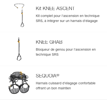
Kit KNEE ASCENT
Kit complet pour l'ascension en technique
SRS, à intégrer sur un harnais d'élagage
Gérer et inspecter facilement votre EPI
Ajoutez un produit Petzl en scannant simplement son
datamatrix : toutes les informations relatives au produit
s'afficheront automatiquement.
KNEE GRAB
Importez et exportez facilement vos données EPI
Bloqueur de genou pour l'ascension en
existantes.
technique SRS
Voir l'historique d'un produit à partir de sa date de
fabrication.
®
SEQUOIA
En savoir plus
Harnais cuissard d'élagage confortable
offrant un bon maintien