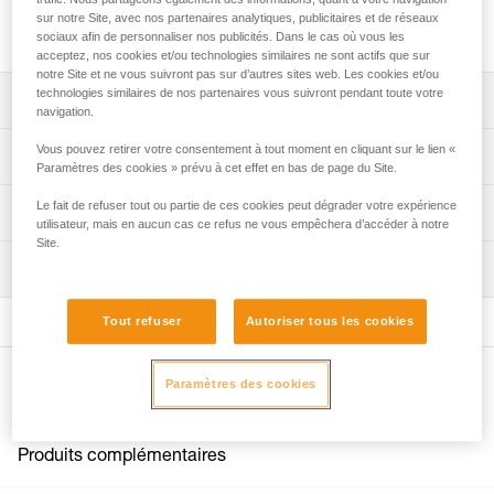
Kit de fixation, avec élastique, compatible avec le kit KNEE
sur notre Site, avec nos partenaires analytiques, publicitaires et de réseaux
ASCENT et le bloqueur de genou KNEE GRAB.
sociaux afin de personnaliser nos publicités. Dans le cas où vous les
acceptez, nos cookies et/ou technologies similaires ne sont actifs que sur
notre Site et ne vous suivront pas sur d’autres sites web. Les cookies et/ou
technologies similaires de nos partenaires vous suivront pendant toute votre
Descriptif
navigation.
Compatible avec le kit KNEE ASCENT et le bloqueur de
Vous pouvez retirer votre consentement à tout moment en cliquant sur le lien «
Spécifications techniques
Paramètres des cookies » prévu à cet effet en bas de page du Site.
genou KNEE GRAB.
Le tube plastique se fixe autour de la ceinture, grâce aux
Poids: 80 g
Le fait de refuser tout ou partie de ces cookies peut dégrader votre expérience
Informations techniques
passants textiles et par un système de clips à visser sur le
utilisateur, mais en aucun cas ce refus ne vous empêchera d’accéder à notre
Spécifications référence(s)
Site.
biais.
Notice
Inspection
Télécharger le pdf technical-notice-KNEE-ASCENT-
Élastique fourni.
Référence : B022EA00
Mounting kit-1
Garantie : 3 ans
Tout refuser
Autoriser tous les cookies
Conditionnement : 1
FAQ
FAQ
Autres produits
Paramètres des cookies
Voir tous les contenus techniques
Produits complémentaires