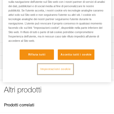
Kit di fissaggio, con elastico, compatibile con il kit KNEE
sulla navigazione dell’utente sul Sito web con i nostri partner di servizi di analisi
ASCENT e il bloccante per ginocchio KNEE GRAB.
dei dati, pubblicitari e di social media al fine di personalizzare le nostre
pubblicità. Se l’utente accetta, i nostri cookie e/o tecnologie analoghe saranno
attivi solo sul Sito web e non seguiranno l’utente su altri siti. I cookie e/o
tecnologie analoghe dei nostri partner seguiranno l’utente durante la
Descrizione
navigazione. L’utente può revocare il proprio consenso in qualsiasi momento
facendo clic sul link “Impostazioni cookie”, disponibile nella parte inferiore del
Sito web. Il rifiuto di tutti o parte di tali cookie potrebbe compromettere
Compatibile con il kit KNEE ASCENT e il bloccante per
Specifiche tecniche
l’esperienza dell’utente, ma in nessun caso tale rifiuto impedirà all’utente di
ginocchio KNEE GRAB.
accedere al Sito web.
Il tubo di plastica si fissa intorno alla cintura, grazie ai
Peso: 80 g
Informazioni tecniche
passanti in tessuto e con un sistema di clip da avvitare sul
Rifiuta tutti
Accetta tutti i cookie
Dettagli codice
bordo.
Libretto d'uso
Ispezione
Scarica il pdf technical-notice-KNEE-ASCENT-Mounting
Elastico fornito.
Codice : B022EA00
kit-1
Impostazioni cookie
Garanzia : 3 anni
Confezione : 1
FAQ
FAQ
Altri prodotti
See all technical content
Prodotti correlati