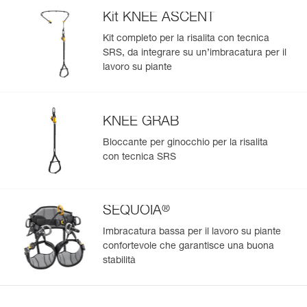
Kit KNEE ASCENT
Kit completo per la risalita con tecnica
SRS, da integrare su un’imbracatura per il
Gestisci e controlla facilmente i tuoi DPI
lavoro su piante
Aggiungi un prodotto Petzl semplicemente scansionando il
suo datamatrix: tutte le informazioni sul prodotto saranno
compilate automaticamente.
KNEE GRAB
Importa ed esporta facilmente i dati dei tuoi DPI esistenti.
Bloccante per ginocchio per la risalita
Visualizza lo storico di un prodotto dalla sua data di
con tecnica SRS
produzione.
Per saperne di più
®
SEQUOIA
Imbracatura bassa per il lavoro su piante
confortevole che garantisce una buona
stabilità