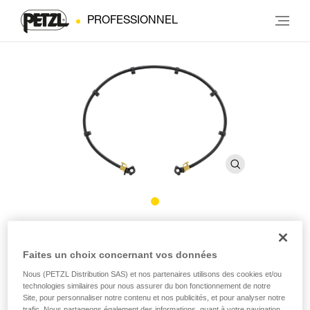
PROFESSIONNEL
Fixation kit KNEE ASCENT
Faites un choix concernant vos données
Système de fixation pour le kit KNEE ASCENT avec
Nous (PETZL Distribution SAS) et nos partenaires utilisons des cookies et/ou
élastique
technologies similaires pour nous assurer du bon fonctionnement de notre
Site, pour personnaliser notre contenu et nos publicités, et pour analyser notre
trafic. Nous partageons également des informations, quant à votre navigation