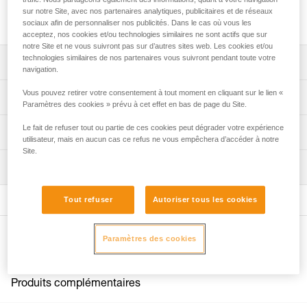
Kit de fixation, avec élastique, compatible avec le kit KNEE
sur notre Site, avec nos partenaires analytiques, publicitaires et de réseaux
ASCENT et le bloqueur de genou KNEE GRAB.
sociaux afin de personnaliser nos publicités. Dans le cas où vous les
acceptez, nos cookies et/ou technologies similaires ne sont actifs que sur
notre Site et ne vous suivront pas sur d’autres sites web. Les cookies et/ou
technologies similaires de nos partenaires vous suivront pendant toute votre
Descriptif
navigation.
Compatible avec le kit KNEE ASCENT et le bloqueur de
Vous pouvez retirer votre consentement à tout moment en cliquant sur le lien «
Spécifications techniques
Paramètres des cookies » prévu à cet effet en bas de page du Site.
genou KNEE GRAB.
Le tube plastique se fixe autour de la ceinture, grâce aux
Poids: 80 g
Le fait de refuser tout ou partie de ces cookies peut dégrader votre expérience
Informations techniques
passants textiles et par un système de clips à visser sur le
utilisateur, mais en aucun cas ce refus ne vous empêchera d’accéder à notre
Spécifications référence(s)
Site.
biais.
Notice
Inspection
Télécharger le pdf technical-notice-KNEE-ASCENT-
Élastique fourni.
Référence : B022EA00
Mounting kit-1
Garantie : 3 ans
Tout refuser
Autoriser tous les cookies
Conditionnement : 1
FAQ
FAQ
Autres produits
Paramètres des cookies
Voir tous les contenus techniques
Produits complémentaires