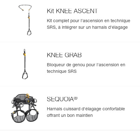
Kit KNEE ASCENT
Kit complet pour l'ascension en technique
SRS, à intégrer sur un harnais d'élagage
Gérer et inspecter facilement votre EPI
Ajoutez un produit Petzl en scannant simplement son
datamatrix : toutes les informations relatives au produit
s'afficheront automatiquement.
KNEE GRAB
Importez et exportez facilement vos données EPI
Bloqueur de genou pour l'ascension en
existantes.
technique SRS
Voir l'historique d'un produit à partir de sa date de
fabrication.
®
SEQUOIA
En savoir plus
Harnais cuissard d'élagage confortable
offrant un bon maintien