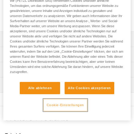
Wir (PETZL Distribution SAS) verwenden Cookies und/oder ähnliche
Das KNEE ASCENT-Komplettset erleichtert Ihre Aufstiege im
Technologien, um das ordnungsgemäße Funktionieren unserer Website zu
SRS. Es besteht aus einem Schlauch, einem Gummiband,
gewährleisten, unsere Inhalte und Anzeigen individuell zu gestalten und
einer Kniesteigklemme und einer Trittschlinge und lässt sich
unseren Datenverkehr zu analysieren. Wir geben auch Informationen über Ihr
perfekt an Ihrem SEQUOIA-Gurt anbringen.
Surfverhalten auf unserer Website an unsere Analyse-, Werbe- und Social-
Media-Partner weiter, um unsere Werbung anzupassen. Wenn Sie diese
akzeptieren, sind unsere Cookies und/oder ähnliche Technologien nur auf
unserer Website aktiv und verfolgen Sie nicht auf andere Websites. Die
Leistungsverzeichnis
Cookies und/oder ähnliche Technologien unserer Partner werden Sie während
Ihres gesamten Surfens verfolgen. Sie können Ihre Einwilligung jederzeit
widerrufen, indem Sie auf den Link „Cookie-Einstellungen“ klicken, der sich am
Kompatibel mit dem SEQUOIA-Gurt und anderen
Technische Spezifikationen
unteren Rand der Website befindet. Die Ablehnung aller oder eines Teils dieser
Sitzgurten für die Baumpflege.
Cookies kann Ihre Benutzererfahrung beeinträchtigen, aber unter keinen
Komplettlösung für den vereinfachten Aufstieg im SRS:
Umständen wird eine solche Ablehnung Sie daran hindern, auf unsere Website
Gewicht: 190 g
Technische Informationen
zuzugreifen.
- Der Kunststoffschlauch mit dem innenliegenden
Durchmesser min.: 7 mm
Gummiband wird am Hüftgurt befestigt: entweder an den
Gebrauchsanleitung
Durchmesser max.: 13 mm
Gurtbandschlaufen am SEQUOIA-Gurt oder mit den
Wartung
Das PDF herunterladen technical-notice-KNEE-ASCENT-
Alle ablehnen
Alle Cookies akzeptieren
mitgelieferten Zubehörschlaufen und Schrauben.
Mounting kit-1
Seil-Kompatibilität: halbstatisch
- Das Gummiband mit hoher Spannkraft läuft einmal um
Häufige Fragen
den Hüftgurt herum und erhöht die Effizienz beim Aufstieg.
Zugrundeliegende Spezifikationen
Cookie-Einstellungen
Häufige Fragen
- Beide Enden sind jeweils mit einer Öse zum
Referenz : B022AA00
vereinfachten Anbringen des MINO-Zubehör-Karabiners
Weitere Produkte
See all technical content
Garantie : 3 Jahre
(enthalten) versehen.
Verpackung : 1
- Die Kniesteigklemme besteht aus einer PANTIN-
Fußsteigklemme (rechts) und einer Schlinge mit