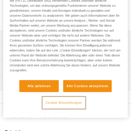
Wir (PETZL Distribution SAS) verwenden Cookies und/oder ähnliche
Das KNEE ASCENT-Komplettset erleichtert Ihre Aufstiege im
Technologien, um das ordnungsgemäße Funktionieren unserer Website zu
SRS. Es besteht aus einem Schlauch, einem Gummiband,
gewährleisten, unsere Inhalte und Anzeigen individuell zu gestalten und
einer Kniesteigklemme und einer Trittschlinge und lässt sich
unseren Datenverkehr zu analysieren. Wir geben auch Informationen über Ihr
perfekt an Ihrem SEQUOIA-Gurt anbringen.
Surfverhalten auf unserer Website an unsere Analyse-, Werbe- und Social-
Media-Partner weiter, um unsere Werbung anzupassen. Wenn Sie diese
akzeptieren, sind unsere Cookies und/oder ähnliche Technologien nur auf
unserer Website aktiv und verfolgen Sie nicht auf andere Websites. Die
Leistungsverzeichnis
Cookies und/oder ähnliche Technologien unserer Partner werden Sie während
Ihres gesamten Surfens verfolgen. Sie können Ihre Einwilligung jederzeit
widerrufen, indem Sie auf den Link „Cookie-Einstellungen“ klicken, der sich am
Kompatibel mit dem SEQUOIA-Gurt und anderen
Technische Spezifikationen
unteren Rand der Website befindet. Die Ablehnung aller oder eines Teils dieser
Sitzgurten für die Baumpflege.
Cookies kann Ihre Benutzererfahrung beeinträchtigen, aber unter keinen
Komplettlösung für den vereinfachten Aufstieg im SRS:
Umständen wird eine solche Ablehnung Sie daran hindern, auf unsere Website
Gewicht: 190 g
Technische Informationen
zuzugreifen.
- Der Kunststoffschlauch mit dem innenliegenden
Durchmesser min.: 7 mm
Gummiband wird am Hüftgurt befestigt: entweder an den
Gebrauchsanleitung
Durchmesser max.: 13 mm
Gurtbandschlaufen am SEQUOIA-Gurt oder mit den
Wartung
Das PDF herunterladen technical-notice-KNEE-ASCENT-
Alle ablehnen
Alle Cookies akzeptieren
mitgelieferten Zubehörschlaufen und Schrauben.
Mounting kit-1
Seil-Kompatibilität: halbstatisch
- Das Gummiband mit hoher Spannkraft läuft einmal um
Häufige Fragen
den Hüftgurt herum und erhöht die Effizienz beim Aufstieg.
Zugrundeliegende Spezifikationen
Cookie-Einstellungen
Häufige Fragen
- Beide Enden sind jeweils mit einer Öse zum
Referenz : B022AA00
vereinfachten Anbringen des MINO-Zubehör-Karabiners
Weitere Produkte
See all technical content
Garantie : 3 Jahre
(enthalten) versehen.
Verpackung : 1
- Die Kniesteigklemme besteht aus einer PANTIN-
Fußsteigklemme (rechts) und einer Schlinge mit