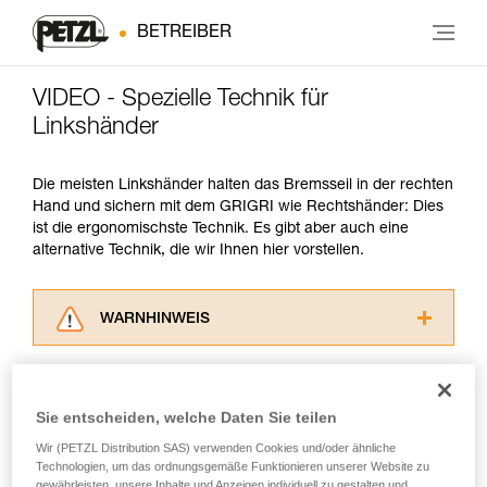
BETREIBER
VIDEO - Spezielle Technik für
Linkshänder
Die meisten Linkshänder halten das Bremsseil in der rechten
Hand und sichern mit dem GRIGRI wie Rechtshänder: Dies
ist die ergonomischste Technik. Es gibt aber auch eine
alternative Technik, die wir Ihnen hier vorstellen.
WARNHINWEIS
Lesen Sie die Gebrauchsanweisungen der
Produkte, um die es in diesem Tech Tipp geht,
aufmerksam durch, bevor Sie diesen zu Rate
Sie entscheiden, welche Daten Sie teilen
ziehen. Um diese Zusatzinformationen
verstehen zu können, müssen Sie zuerst die in
Wir (PETZL Distribution SAS) verwenden Cookies und/oder ähnliche
Technologien, um das ordnungsgemäße Funktionieren unserer Website zu
der Gebrauchsanweisung enthaltenen
gewährleisten, unsere Inhalte und Anzeigen individuell zu gestalten und