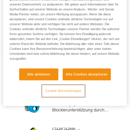
Informationen richtig verstanden haben.
unseren Datenverkehr zu analysieren. Wir geben auch Informationen über Ihr
Die Beherrschung dieser Techniken setzt eine
Surfverhalten auf unserer Website an unsere Analyse-, Werbe- und Social-
entsprechende Ausbildung und ein spezielles
Media-Partner weiter, um unsere Werbung anzupassen. Wenn Sie diese
Training voraus. Prüfen Sie zusammen mit
akzeptieren, sind unsere Cookies und/oder ähnliche Technologien nur auf
einem Profi, ob Sie in der Lage sind, den
unserer Website aktiv und verfolgen Sie nicht auf andere Websites. Die
Cookies und/oder ähnliche Technologien unserer Partner werden Sie während
Vorgang alleine sicher zu wiederholen, bevor
Ihres gesamten Surfens verfolgen. Sie können Ihre Einwilligung jederzeit
Sie ihn eigenständig durchführen.
widerrufen, indem Sie auf den Link „Cookie-Einstellungen“ klicken, der sich am
Wir geben Beispiele für die mit Ihrer Aktivität
unteren Rand der Website befindet. Die Ablehnung aller oder eines Teils dieser
verbundenen Techniken. Möglicherweise gibt es
Cookies kann Ihre Benutzererfahrung beeinträchtigen, aber unter keinen
noch andere Techniken, die hier nicht
Umständen wird eine solche Ablehnung Sie daran hindern, auf unsere Website
beschrieben werden.
zuzugreifen.
Im Artikel erklärt
Alle ablehnen
Alle Cookies akzeptieren
GRIGRI®
Cookie-Einstellungen
Kompaktes und vielseitiges
Sicherungsgerät mit
Blockierunterstützung durch
Klemmnocken, zum Vorstiegs-
und Toprope-Klettern