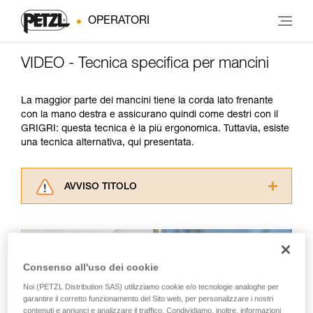
OPERATORI
VIDEO - Tecnica specifica per mancini
La maggior parte dei mancini tiene la corda lato frenante
con la mano destra e assicurano quindi come destri con il
GRIGRI: questa tecnica è la più ergonomica. Tuttavia, esiste
una tecnica alternativa, qui presentata.
AVVISO TITOLO
Leggere attentamente le istruzioni tecniche dei
prodotti utilizzati in questo consiglio prima di
consultarlo. Dovete aver compreso le
informazioni dell’istruzione tecnica per poter
Consenso all'uso dei cookie
capire queste ulteriori informazioni.
La padronanza di queste tecniche richiede una
Noi (PETZL Distribution SAS) utilizziamo cookie e/o tecnologie analoghe per
formazione ed un addestramento specifico.
garantire il corretto funzionamento del Sito web, per personalizzare i nostri
Verificate con un professionista la vostra
contenuti e annunci e analizzare il traffico. Condividiamo, inoltre, informazioni