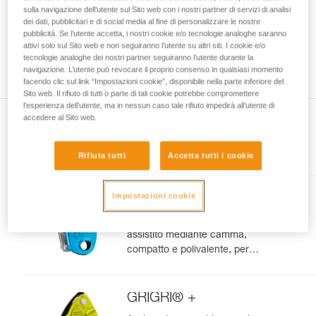
sulla navigazione dell’utente sul Sito web con i nostri partner di servizi di analisi
capacità di rifare la manovra, da soli, in piena
dei dati, pubblicitari e di social media al fine di personalizzare le nostre
sicurezza, prima di riprodurla autonomamente.
pubblicità. Se l’utente accetta, i nostri cookie e/o tecnologie analoghe saranno
Forniamo esempi di tecniche relative alla vostra
attivi solo sul Sito web e non seguiranno l’utente su altri siti. I cookie e/o
attività. Ne possono esistere altre che non
tecnologie analoghe dei nostri partner seguiranno l’utente durante la
vengono qui descritte.
navigazione. L’utente può revocare il proprio consenso in qualsiasi momento
facendo clic sul link “Impostazioni cookie”, disponibile nella parte inferiore del
Sito web. Il rifiuto di tutti o parte di tali cookie potrebbe compromettere
l’esperienza dell’utente, ma in nessun caso tale rifiuto impedirà all’utente di
accedere al Sito web.
Presente nell'articolo
Rifiuta tutti
Accetta tutti i cookie
Impostazioni cookie
GRIGRI®
Assicuratore con bloccaggio
assistito mediante camma,
compatto e polivalente, per
l’arrampicata da primo e in
moulinette
GRIGRI® +