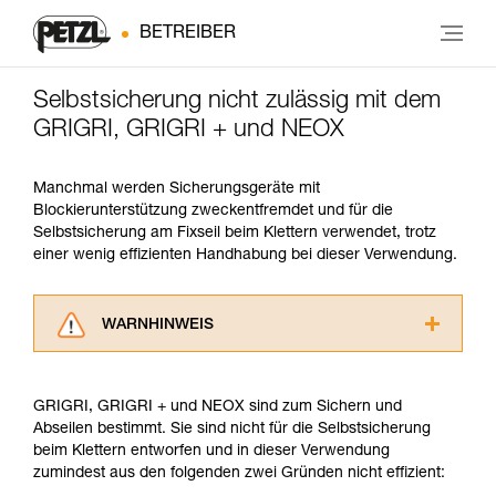
BETREIBER
Selbstsicherung nicht zulässig mit dem
GRIGRI, GRIGRI + und NEOX
Manchmal werden Sicherungsgeräte mit
Blockierunterstützung zweckentfremdet und für die
Selbstsicherung am Fixseil beim Klettern verwendet, trotz
einer wenig effizienten Handhabung bei dieser Verwendung.
WARNHINWEIS
Lesen Sie die Gebrauchsanweisungen der
Produkte, um die es in diesem Tech Tipp geht,
GRIGRI, GRIGRI + und NEOX sind zum Sichern und
aufmerksam durch, bevor Sie diesen zu Rate
Abseilen bestimmt. Sie sind nicht für die Selbstsicherung
ziehen. Um diese Zusatzinformationen
beim Klettern entworfen und in dieser Verwendung
verstehen zu können, müssen Sie zuerst die in
zumindest aus den folgenden zwei Gründen nicht effizient:
der Gebrauchsanweisung enthaltenen