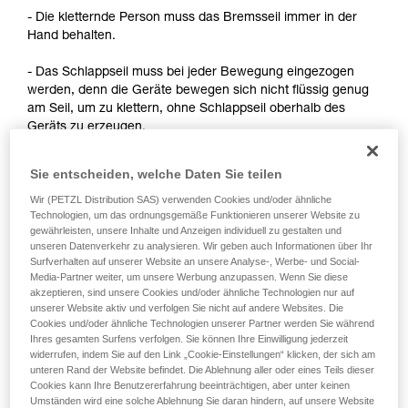
Informationen richtig verstanden haben.
- Die kletternde Person muss das Bremsseil immer in der
Die Beherrschung dieser Techniken setzt eine
Hand behalten.
entsprechende Ausbildung und ein spezielles
Training voraus. Prüfen Sie zusammen mit
- Das Schlappseil muss bei jeder Bewegung eingezogen
einem Profi, ob Sie in der Lage sind, den
werden, denn die Geräte bewegen sich nicht flüssig genug
Vorgang alleine sicher zu wiederholen, bevor
am Seil, um zu klettern, ohne Schlappseil oberhalb des
Sie ihn eigenständig durchführen.
Geräts zu erzeugen.
Wir geben Beispiele für die mit Ihrer Aktivität
verbundenen Techniken. Möglicherweise gibt es
noch andere Techniken, die hier nicht
Sie entscheiden, welche Daten Sie teilen
Hinweis:
beschrieben werden.
Wir (PETZL Distribution SAS) verwenden Cookies und/oder ähnliche
- Für die Selbstsicherung beim Klettern am Fixseil informiere
Technologien, um das ordnungsgemäße Funktionieren unserer Website zu
dich über die Lösungen, die in dem technischen Ratschlag
gewährleisten, unsere Inhalte und Anzeigen individuell zu gestalten und
zum Thema Selbstsicherung auf Petzl.com beschrieben
unseren Datenverkehr zu analysieren. Wir geben auch Informationen über Ihr
Surfverhalten auf unserer Website an unsere Analyse-, Werbe- und Social-
sind.
Media-Partner weiter, um unsere Werbung anzupassen. Wenn Sie diese
akzeptieren, sind unsere Cookies und/oder ähnliche Technologien nur auf
- Für die Selbstsicherung im Vorstieg gibt es Techniken, die
unserer Website aktiv und verfolgen Sie nicht auf andere Websites. Die
eine Änderung des Geräts erfordern, um den Seildurchlauf
Cookies und/oder ähnliche Technologien unserer Partner werden Sie während
zu verbessern. Petzl lässt diese Verwendung nicht zu. Zur
Ihres gesamten Surfens verfolgen. Sie können Ihre Einwilligung jederzeit
widerrufen, indem Sie auf den Link „Cookie-Einstellungen“ klicken, der sich am
Erinnerung: Jegliche Änderung einer PSA außerhalb der
unteren Rand der Website befindet. Die Ablehnung aller oder eines Teils dieser
Petzl-Betriebsstätten ist verboten.
Cookies kann Ihre Benutzererfahrung beeinträchtigen, aber unter keinen
Umständen wird eine solche Ablehnung Sie daran hindern, auf unsere Website