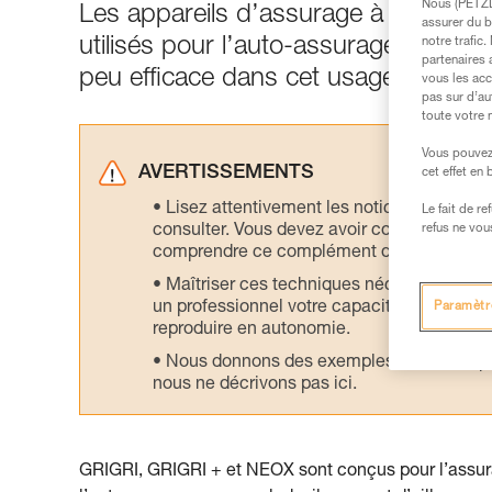
Nous (PETZL 
Les appareils d’assurage à blocage a
assurer du b
utilisés pour l’auto-assurage sur co
notre trafic
partenaires 
peu efficace dans cet usage.
vous les acc
pas sur d’au
toute votre 
Vous pouvez 
AVERTISSEMENTS
cet effet en
Lisez attentivement les notices technique
Le fait de r
consulter. Vous devez avoir compris les in
refus ne vou
comprendre ce complément d’informations
Maîtriser ces techniques nécessite une f
un professionnel votre capacité à refaire la
Paramètr
reproduire en autonomie.
Nous donnons des exemples de techniques l
nous ne décrivons pas ici.
GRIGRI, GRIGRI + et NEOX sont conçus pour l’assura